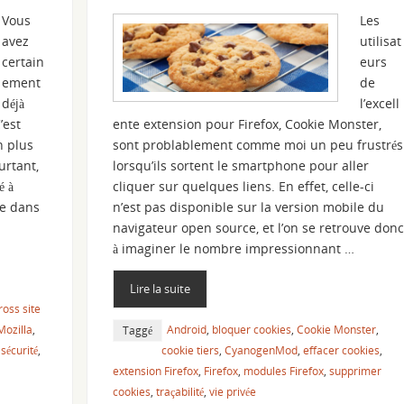
Vous
Les
avez
utilisat
certain
eurs
ement
de
déjà
l’excell
’est
ente extension pour Firefox, Cookie Monster,
n plus
sont problablement comme moi un peu frustrés
urtant,
lorsqu’ils sortent le smartphone pour aller
é à
cliquer sur quelques liens. En effet, celle-ci
ge dans
n’est pas disponible sur la version mobile du
navigateur open source, et l’on se retrouve donc
à imaginer le nombre impressionnant …
Lire la suite
ross site
Mozilla
,
Android
,
bloquer cookies
,
Cookie Monster
,
Taggé
,
sécurité
,
cookie tiers
,
CyanogenMod
,
effacer cookies
,
extension Firefox
,
Firefox
,
modules Firefox
,
supprimer
cookies
,
traçabilité
,
vie privée