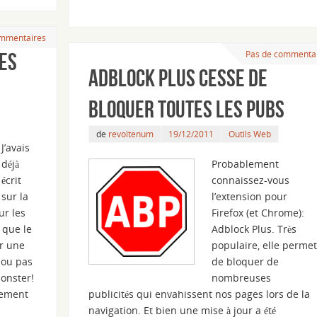
mmentaires
Pas de commenta
les
Adblock Plus cesse de
bloquer toutes les pubs
de
revoltenum
19/12/2011
Outils Web
J’avais
déjà
Probablement
écrit
connaissez-vous
sur la
l’extension pour
ur les
Firefox (et Chrome):
 que le
Adblock Plus. Très
ur une
populaire, elle permet
e ou pas
de bloquer de
Monster!
nombreuses
mement
publicités qui envahissent nos pages lors de la
navigation. Et bien une mise à jour a été