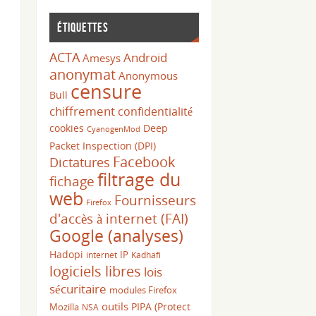
Étiquettes
ACTA
Android
Amesys
anonymat
Anonymous
censure
Bull
chiffrement
confidentialité
cookies
Deep
CyanogenMod
Packet Inspection (DPI)
Facebook
Dictatures
filtrage du
fichage
web
Fournisseurs
Firefox
d'accès à internet (FAI)
Google (analyses)
Hadopi
IP
internet
Kadhafi
logiciels libres
lois
sécuritaire
modules Firefox
outils
PIPA (Protect
Mozilla
NSA