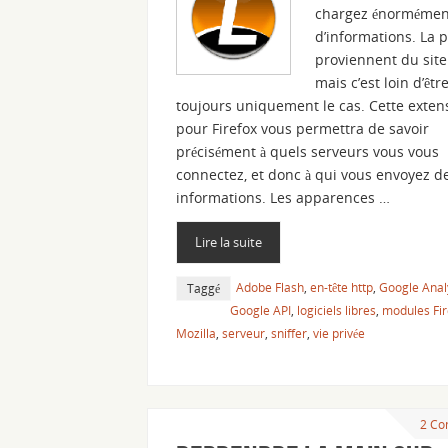
chargez énormémen
d’informations. La 
proviennent du site 
mais c’est loin d’êtr
toujours uniquement le cas. Cette exten
pour Firefox vous permettra de savoir
précisément à quels serveurs vous vous
connectez, et donc à qui vous envoyez d
informations. Les apparences …
Lire la suite
Adobe Flash
,
en-tête http
,
Google Anal
Taggé
Google API
,
logiciels libres
,
modules Fir
Mozilla
,
serveur
,
sniffer
,
vie privée
2 Co