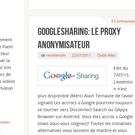
3 Commentai
GoogleSharing: le proxy
nement
anonymisateur
e Flash
ecteur
de
revoltenum
22/07/2011
Outils Web
ar la
t très
Edit du
ors de
7/07/15:
s vidéos
L’extentio
ymotion
n n’est
plus disponible (Merci Alain Ternaute de l’avoir
signalé) Les accrocs à Google pourront toujours
se tourner vers Disconnect Search ou GApps
Browser sur Android. Vous êtes accroc à Google
ookies
(mais vous vous soignez)? Toutes les initiatives
,
alternatives vous laissent de marbre et vous