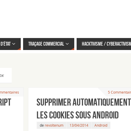
d’État
Traçage commercial
Hacktivisme / cyberactivis
ox
mmentaires
5 Commentai
ript
Supprimer automatiquement
les cookies sous Android
de
revoltenum
13/04/2014
Android