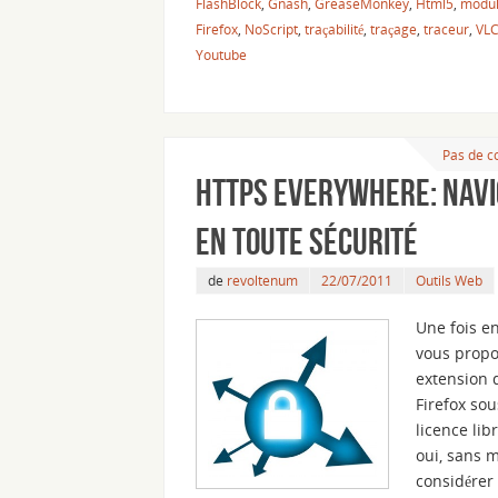
FlashBlock
,
Gnash
,
GreaseMonkey
,
Html5
,
modu
Firefox
,
NoScript
,
traçabilité
,
traçage
,
traceur
,
VL
Youtube
Pas de 
HTTPS Everywhere: nav
en toute sécurité
de
revoltenum
22/07/2011
Outils Web
Une fois en
vous prop
extension 
Firefox sou
licence lib
oui, sans 
considérer 