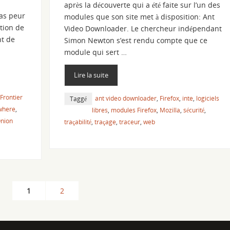
après la découverte qui a été faite sur l’un des
pas peur
modules que son site met à disposition: Ant
ation de
Video Downloader. Le chercheur indépendant
nt de
Simon Newton s’est rendu compte que ce
module qui sert …
Lire la suite
 Frontier
ant video downloader
,
Firefox
,
inte
,
logiciels
Taggé
where
,
libres
,
modules Firefox
,
Mozilla
,
sécurité
,
Onion
traçabilité
,
traçage
,
traceur
,
web
1
2