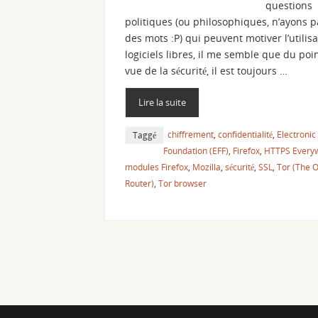
questions
politiques (ou philosophiques, n’ayons 
des mots :P) qui peuvent motiver l’utilis
logiciels libres, il me semble que du poi
vue de la sécurité, il est toujours …
Lire la suite
chiffrement
,
confidentialité
,
Electronic
Taggé
Foundation (EFF)
,
Firefox
,
HTTPS Every
modules Firefox
,
Mozilla
,
sécurité
,
SSL
,
Tor (The 
Router)
,
Tor browser