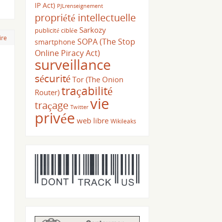
IP Act)
PJLrenseignement
propriété intellectuelle
Sarkozy
publicité ciblée
ire
SOPA (The Stop
smartphone
Online Piracy Act)
surveillance
sécurité
Tor (The Onion
traçabilité
Router)
vie
traçage
Twitter
privée
web libre
Wikileaks