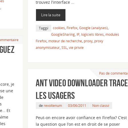
les
trouvez l’interface …
C
,
Lire la suite
cookies
,
Firefox
,
Google (analyses)
,
Taggé
GoogleSharing
,
IP
,
logiciels libres
,
modules
commentaire
Firefox
,
moteur de recherche
,
proxy
,
proxy
iguez
anonymisateur
,
SSL
,
vie privée
Pas de commenta
Ant Video downloader trace
core, je
ose une
les usagers
de
s
de
revoltenum
03/06/2011
Non classé
re… Et
même
Peut-on encore avoir confiance en Firefox? C’est
les
la question que l’on est en droit de se poser