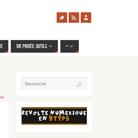
me
Vie privée: outils
+
res