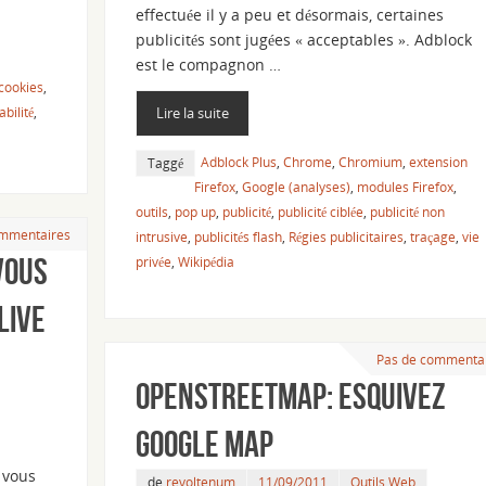
effectuée il y a peu et désormais, certaines
publicités sont jugées « acceptables ». Adblock
est le compagnon …
cookies
,
abilité
,
Lire la suite
Adblock Plus
,
Chrome
,
Chromium
,
extension
Taggé
Firefox
,
Google (analyses)
,
modules Firefox
,
outils
,
pop up
,
publicité
,
publicité ciblée
,
publicité non
mmentaires
intrusive
,
publicités flash
,
Régies publicitaires
,
traçage
,
vie
vous
privée
,
Wikipédia
Live
Pas de commenta
OpenStreetMap: esquivez
Google Map
 vous
de
revoltenum
11/09/2011
Outils Web