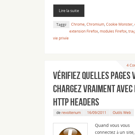
Lire la suite
Chrome
,
Chromium
,
Cookie Monster
,
Taggé
extension Firefox
,
modules Firefox
,
traç
vie privée
4 Co
Vérifiez quelles pages 
chargez vraiment avec 
http headers
de
revoltenum
16/09/2011
Outils Web
Quand vous vous
connectez à un site,