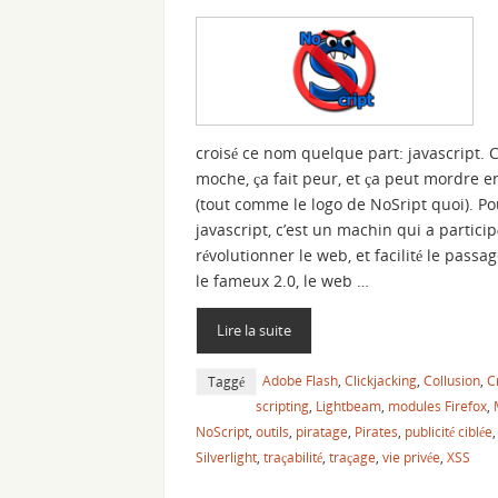
croisé ce nom quelque part: javascript. C
moche, ça fait peur, et ça peut mordre e
(tout comme le logo de NoSript quoi). Po
javascript, c’est un machin qui a particip
révolutionner le web, et facilité le passa
le fameux 2.0, le web …
Lire la suite
Adobe Flash
,
Clickjacking
,
Collusion
,
C
Taggé
scripting
,
Lightbeam
,
modules Firefox
,
NoScript
,
outils
,
piratage
,
Pirates
,
publicité ciblée
Silverlight
,
traçabilité
,
traçage
,
vie privée
,
XSS