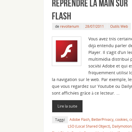
Reprendre la main sur
Flash
de
revoltenum
28/07/2011
Outils Web
Vous avez très certai
déjà entendu parler d
Player. Il s’agit d’un l
multimédia distribué p
société Adobe et qui es
fréquemment utilisé l
la navigation sur le web. Par exemple, le
que vous regardez sur Youtube ou Dail
sont affichées grâce à ce lecteur. …
Lire la suite
Adobe Flash
,
BetterPrivacy
,
cookies
,
c
Taggé
LSO (Local Shared Object)
,
Dailymotion