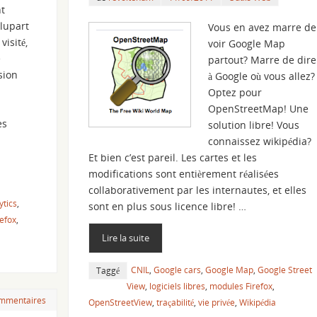
t
plupart
Vous en avez marre de
visité,
voir Google Map
e
partout? Marre de dire
sion
à Google où vous allez?
Optez pour
OpenStreetMap! Une
es
solution libre! Vous
connaissez wikipédia?
Et bien c’est pareil. Les cartes et les
modifications sont entièrement réalisées
collaborativement par les internautes, et elles
ytics
,
sont en plus sous licence libre! …
efox
,
Lire la suite
CNIL
,
Google cars
,
Google Map
,
Google Street
Taggé
View
,
logiciels libres
,
modules Firefox
,
mmentaires
OpenStreetView
,
traçabilité
,
vie privée
,
Wikipédia