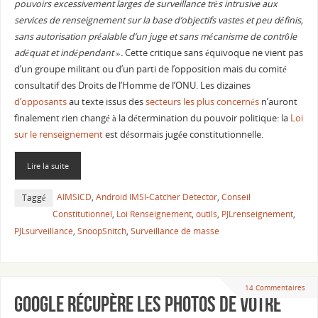
pouvoirs excessivement larges de surveillance très intrusive aux
services de renseignement sur la base d’objectifs vastes et peu définis,
sans autorisation préalable d’un juge et sans mécanisme de contrôle
adéquat et indépendant ».
Cette critique sans équivoque ne vient pas
d’un groupe militant ou d’un parti de l’opposition mais du comité
consultatif des Droits de l’Homme de l’ONU. Les dizaines
d’opposants
au texte issus des
secteurs les plus concernés
n’auront
finalement rien changé à la détermination du pouvoir politique: la
Loi
sur le renseignement
est désormais jugée constitutionnelle.
Lire la suite
AIMSICD
,
Android IMSI-Catcher Detector
,
Conseil
Taggé
Constitutionnel
,
Loi Renseignement
,
outils
,
PJLrenseignement
,
PJLsurveillance
,
SnoopSnitch
,
Surveillance de masse
14 Commentaires
Google récupère les photos de votre