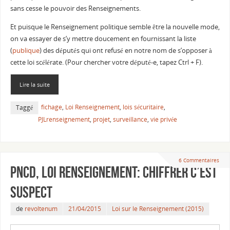
sans cesse le pouvoir des Renseignements.
Et puisque le Renseignement politique semble être la nouvelle mode,
on va essayer de s’y mettre doucement en fournissant la liste
(
publique
) des députés qui ont refusé en notre nom de s’opposer à
cette loi scélérate. (Pour chercher votre député-e, tapez Ctrl + F).
Lire la suite
fichage
,
Loi Renseignement
,
lois sécuritaire
,
Taggé
PJLrenseignement
,
projet
,
surveillance
,
vie privée
6 Commentaires
PNCD, Loi Renseignement: Chiffrer c’est
suspect
de
revoltenum
21/04/2015
Loi sur le Renseignement (2015)