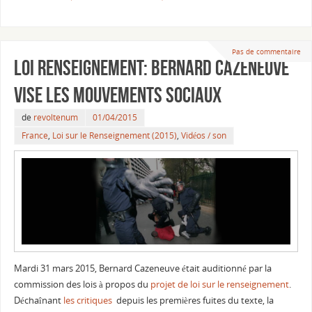
Pas de commentaire
Loi Renseignement: Bernard Cazeneuve
vise les mouvements sociaux
de
revoltenum
01/04/2015
France
,
Loi sur le Renseignement (2015)
,
Vidéos / son
Mardi 31 mars 2015, Bernard Cazeneuve était auditionné par la
commission des lois à propos du
projet de loi sur le renseignement
.
Déchaînant
les critiques
depuis les premières fuites du texte, la