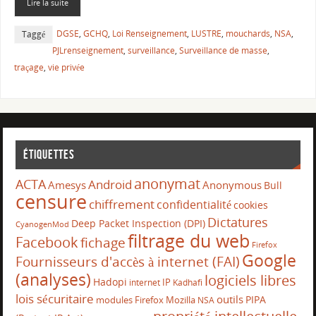
Lire la suite
DGSE
,
GCHQ
,
Loi Renseignement
,
LUSTRE
,
mouchards
,
NSA
,
Taggé
PJLrenseignement
,
surveillance
,
Surveillance de masse
,
traçage
,
vie privée
Étiquettes
anonymat
ACTA
Android
Amesys
Anonymous
Bull
censure
chiffrement
confidentialité
cookies
Dictatures
Deep Packet Inspection (DPI)
CyanogenMod
filtrage du web
Facebook
fichage
Firefox
Google
Fournisseurs d'accès à internet (FAI)
(analyses)
logiciels libres
Hadopi
IP
internet
Kadhafi
lois sécuritaire
outils
PIPA
modules Firefox
Mozilla
NSA