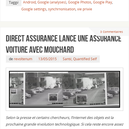
Android
,
Google (analyses)
,
Google Photos
,
Google Play
,
Taggé
Google settings
,
synchrnonisation
,
vie privée
3 Commentaires
Direct Assurance lance une assurance
voiture avec mouchard
de
revoltenum
13/05/2015
Santé, Quantified Self
Selon la presse et certains chercheurs, l’Internet des objets est la
prochaine grande révolution technologique. Si cela reste encore assez