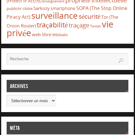
propriété intellectuelle
(Protect IP Act)
PJLrenseignement
SOPA (The Stop Online
Sarkozy
smartphone
publicité ciblée
surveillance
sécurité
Piracy Act)
Tor (The
vie
traçabilité
traçage
Onion Router)
Twitter
privée
web libre
Wikileaks
Archives
Méta