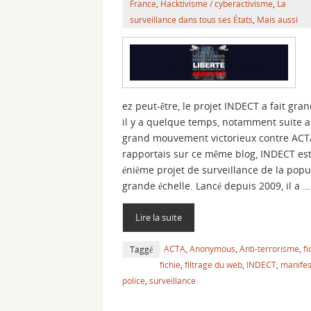
France
,
Hacktivisme / cyberactivisme
,
La
surveillance dans tous ses États
,
Mais aussi
ez peut-être, le projet INDECT a fait gran
il y a quelque temps, notamment suite 
grand mouvement victorieux contre ACTA
rapportais sur ce même blog, INDECT es
énième projet de surveillance de la popu
grande échelle. Lancé depuis 2009, il a …
Lire la suite
ACTA
,
Anonymous
,
Anti-terrorisme
,
f
Taggé
fichie
,
filtrage du web
,
INDECT
,
manifes
police
,
surveillance