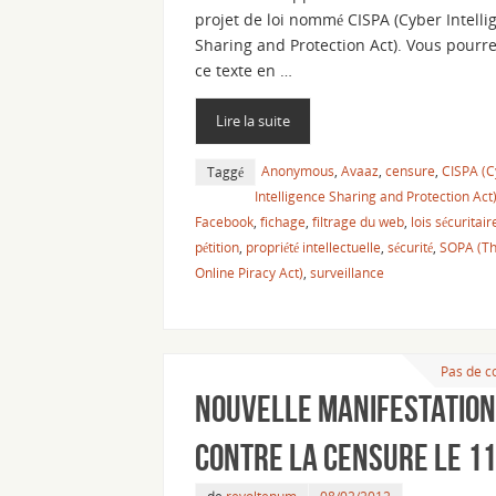
projet de loi nommé CISPA (Cyber Intelli
Sharing and Protection Act). Vous pourre
ce texte en …
Lire la suite
Anonymous
,
Avaaz
,
censure
,
CISPA (C
Taggé
Intelligence Sharing and Protection Act
Facebook
,
fichage
,
filtrage du web
,
lois sécuritair
pétition
,
propriété intellectuelle
,
sécurité
,
SOPA (Th
Online Piracy Act)
,
surveillance
Pas de 
Nouvelle manifestation
contre la censure le 11