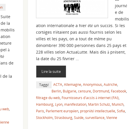
journé
on
e de
Suite
mobilis
de la
ation internationale a hier été un succès. Si les
mobilis
cortèges n’étaient pas aussi fournis selon les
ation
villes et les pays, on a tout de même pu
meture
dénombrer 390 000 personnes dans 25 pays et
pel à
228 villes selon ActuaLutte. Mais dès à présent,
été
la date du 25 février …
 dans de
Lire la suite
 de la
ACTA
,
Allemagne
,
Anonymous
,
Autriche
,
Taggé
Berlin
,
Bulgarie
,
censure
,
Dortmund
,
Facebook
,
filtrage du web
,
Fournisseurs d'accès à internet (FAI)
,
Hambourg
,
Lyon
,
manifestation
,
Martin Schulz
,
Munich
,
du web
,
Paris
,
Parlement européen
,
propriété intellectuelle
,
Sofia
,
Stockholm
,
Strasbourg
,
Suède
,
surveillance
,
Vienne
péenne