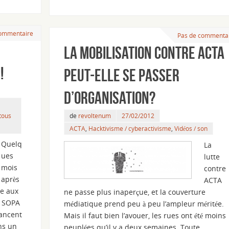
commentaire
Pas de commenta
La mobilisation contre ACTA
!
peut-elle se passer
d’organisation?
tous
de
revoltenum
27/02/2012
ACTA
,
Hacktivisme / cyberactivisme
,
Vidéos / son
Quelq
La
ues
lutte
mois
contre
après
ACTA
ce aux
ne passe plus inaperçue, et la couverture
t SOPA
médiatique prend peu à peu l’ampleur méritée.
lancent
Mais il faut bien l’avouer, les rues ont été moins
ns un
peuplées qu’il y a deux semaines. Toute