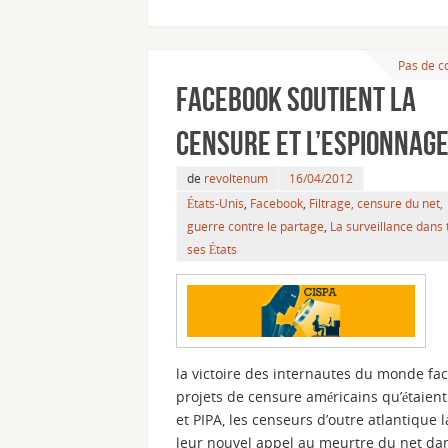
Pas de 
Facebook soutient la
censure et l’espionnage
de
revoltenum
16/04/2012
États-Unis
,
Facebook
,
Filtrage, censure du net,
guerre contre le partage
,
La surveillance dans 
ses États
la victoire des internautes du monde fa
projets de censure américains qu’étaien
et PIPA, les censeurs d’outre atlantique 
leur nouvel appel au meurtre du net da