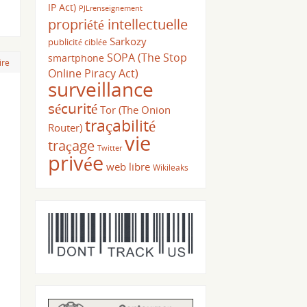
IP Act)
PJLrenseignement
propriété intellectuelle
Sarkozy
publicité ciblée
SOPA (The Stop
smartphone
ire
Online Piracy Act)
surveillance
sécurité
Tor (The Onion
traçabilité
Router)
vie
traçage
Twitter
privée
web libre
Wikileaks