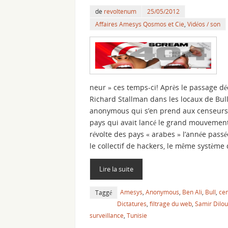
de
revoltenum
25/05/2012
Affaires Amesys Qosmos et Cie
,
Vidéos / son
neur » ces temps-ci! Après le passage dé
Richard Stallman dans les locaux de Bull,
anonymous qui s’en prend aux censeurs
pays qui avait lancé le grand mouvemen
révolte des pays « arabes » l’année passé
le collectif de hackers, le même système
Lire la suite
Amesys
,
Anonymous
,
Ben Ali
,
Bull
,
ce
Taggé
Dictatures
,
filtrage du web
,
Samir Dilou
surveillance
,
Tunisie