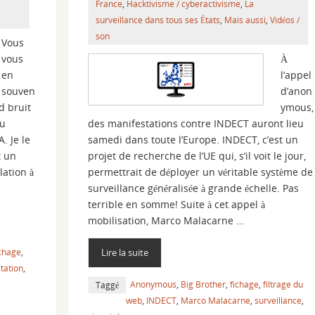
France
,
Hacktivisme / cyberactivisme
,
La
surveillance dans tous ses États
,
Mais aussi
,
Vidéos /
son
Vous
vous
À
en
l’appel
souven
d’anon
d bruit
ymous,
au
des manifestations contre INDECT auront lieu
. Je le
samedi dans toute l’Europe. INDECT, c’est un
t un
projet de recherche de l’UE qui, s’il voit le jour,
lation à
permettrait de déployer un véritable système de
surveillance généralisée à grande échelle. Pas
terrible en somme! Suite à cet appel à
mobilisation, Marco Malacarne …
ichage
,
Lire la suite
tation
,
Anonymous
,
Big Brother
,
fichage
,
filtrage du
Taggé
web
,
INDECT
,
Marco Malacarne
,
surveillance
,