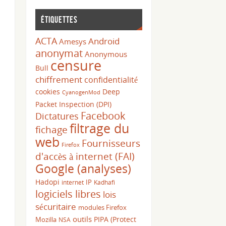
Étiquettes
ACTA
Android
Amesys
anonymat
Anonymous
censure
Bull
chiffrement
confidentialité
cookies
Deep
CyanogenMod
Packet Inspection (DPI)
Facebook
Dictatures
filtrage du
fichage
web
Fournisseurs
Firefox
d'accès à internet (FAI)
Google (analyses)
Hadopi
IP
internet
Kadhafi
logiciels libres
lois
sécuritaire
modules Firefox
outils
PIPA (Protect
Mozilla
NSA