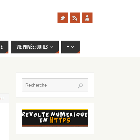
me
Vie privée: outils
+
res