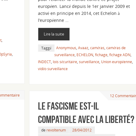
européen. Lancé depuis le 1er janvier 2009 et
activé en principe en 2014, cet Echelon à
l’européenne …
Lire la suite
t
,
Anonymous
,
Avaaz
,
caméras
,
caméras de
Taggé
OpSyria
,
surveillance
,
ECHELON
,
fichage
,
fichage ADN
,
INDECT
,
lois sécuritaire
,
surveillance
,
Union européenne
,
vidéo surveillance
ommentaire
12 Commentai
Le fascisme est-il
compatible avec la liberté?
de
revoltenum
28/04/2012