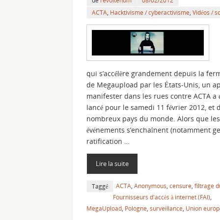
de
revoltenum
08/02/2012
ACTA
,
Hacktivisme / cyberactivisme
,
Vidéos / s
qui s’accélère grandement depuis la fer
de Megaupload par les États-Unis, un ap
manifester dans les rues contre ACTA a 
lancé pour le samedi 11 février 2012, et
nombreux pays du monde. Alors que les
événements s’enchaînent (notamment gel
ratification …
Lire la suite
ACTA
,
Anonymous
,
censure
,
filtrage 
Taggé
Fournisseurs d'accès à internet (FAI)
,
MegaUpload
,
Pologne
,
surveillance
,
Union euro