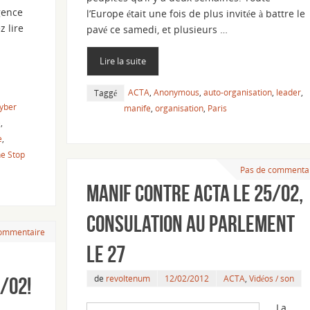
gence
l’Europe était une fois de plus invitée à battre le
z lire
pavé ce samedi, et plusieurs …
Lire la suite
ACTA
,
Anonymous
,
auto-organisation
,
leader
,
Taggé
yber
manife
,
organisation
,
Paris
)
,
e
,
e Stop
Pas de commenta
Manif contre ACTA le 25/02,
consulation au parlement
commentaire
le 27
de
revoltenum
12/02/2012
ACTA
,
Vidéos / son
/02!
La