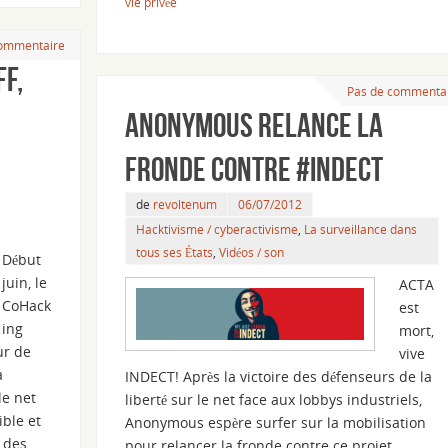
vie privée
commentaire
f,
Pas de commenta
Anonymous relance la
fronde contre #INDECT
de
revoltenum
06/07/2012
Hacktivisme / cyberactivisme
,
La surveillance dans
tous ses États
,
Vidéos / son
Début
juin, le
ACTA
CoHack
est
ing
mort,
ur de
vive
a
INDECT! Après la victoire des défenseurs de la
le net
liberté sur le net face aux lobbys industriels,
ible et
Anonymous espère surfer sur la mobilisation
e des
pour relancer la fronde contre ce projet