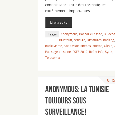
connaissances sur des thématiques
extrêmement importantes, …
Lire la suite
Anonymous
,
Bachar el Assad
,
Bluecoa
Taggé
Bluetouff
,
censure
,
Dictatures
,
hacking
,
hacktivisme
,
hacktiviste
,
Kheops
,
Kitetoa
,
Okhin
,
Pas sage en seine
,
PSES 2012
,
Reflet.info
,
Syrie
,
Telecomix
Un C
Anonymous: la Tunisie
toujours sous
surveillance!