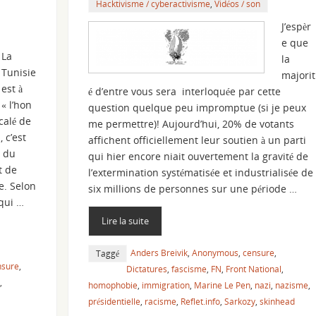
Hacktivisme / cyberactivisme
,
Vidéos / son
J’espèr
e que
La
la
Tunisie
majorit
est à
é d’entre vous sera interloquée par cette
« l’hon
question quelque peu impromptue (si je peux
calé de
me permettre)! Aujourd’hui, 20% de votants
 c’est
affichent officiellement leur soutien à un parti
 du
qui hier encore niait ouvertement la gravité de
t de
l’extermination systématisée et industrialisée de
e. Selon
six millions de personnes sur une période …
 qui …
Lire la suite
Anders Breivik
,
Anonymous
,
censure
,
Taggé
nsure
,
Dictatures
,
fascisme
,
FN
,
Front National
,
,
homophobie
,
immigration
,
Marine Le Pen
,
nazi
,
nazisme
,
présidentielle
,
racisme
,
Reflet.info
,
Sarkozy
,
skinhead