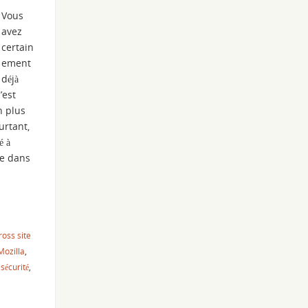
Vous
avez
certain
ement
déjà
’est
n plus
urtant,
é à
ge dans
ross site
Mozilla
,
,
sécurité
,