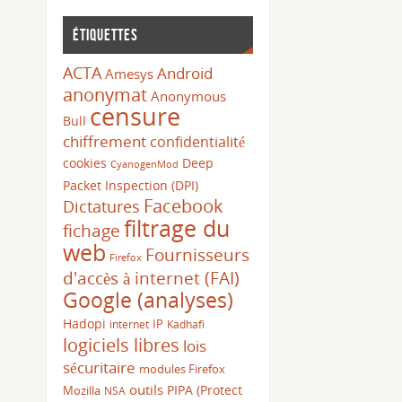
Étiquettes
ACTA
Android
Amesys
anonymat
Anonymous
censure
Bull
chiffrement
confidentialité
cookies
Deep
CyanogenMod
Packet Inspection (DPI)
Facebook
Dictatures
filtrage du
fichage
web
Fournisseurs
Firefox
d'accès à internet (FAI)
Google (analyses)
Hadopi
IP
internet
Kadhafi
logiciels libres
lois
sécuritaire
modules Firefox
outils
PIPA (Protect
Mozilla
NSA