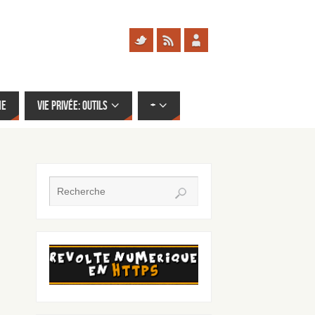
me
Vie privée: outils
+