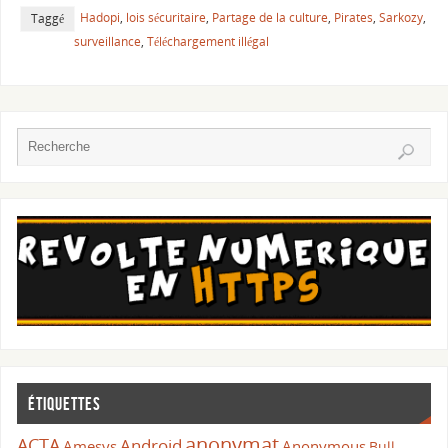
Hadopi
,
lois sécuritaire
,
Partage de la culture
,
Pirates
,
Sarkozy
,
Taggé
surveillance
,
Téléchargement illégal
Étiquettes
anonymat
ACTA
Android
Amesys
Anonymous
Bull