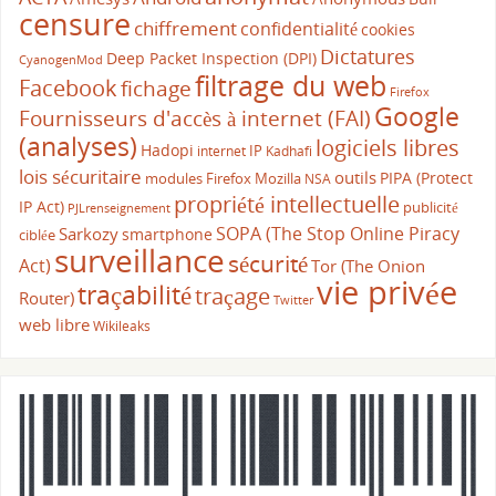
censure
chiffrement
confidentialité
cookies
Dictatures
Deep Packet Inspection (DPI)
CyanogenMod
filtrage du web
Facebook
fichage
Firefox
Google
Fournisseurs d'accès à internet (FAI)
(analyses)
logiciels libres
Hadopi
IP
internet
Kadhafi
lois sécuritaire
outils
PIPA (Protect
modules Firefox
Mozilla
NSA
propriété intellectuelle
IP Act)
publicité
PJLrenseignement
SOPA (The Stop Online Piracy
Sarkozy
smartphone
ciblée
surveillance
sécurité
Act)
Tor (The Onion
vie privée
traçabilité
traçage
Router)
Twitter
web libre
Wikileaks