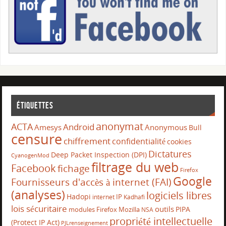
Étiquettes
anonymat
ACTA
Android
Amesys
Anonymous
Bull
censure
chiffrement
confidentialité
cookies
Dictatures
Deep Packet Inspection (DPI)
CyanogenMod
filtrage du web
Facebook
fichage
Firefox
Google
Fournisseurs d'accès à internet (FAI)
(analyses)
logiciels libres
Hadopi
IP
internet
Kadhafi
lois sécuritaire
outils
PIPA
modules Firefox
Mozilla
NSA
propriété intellectuelle
(Protect IP Act)
PJLrenseignement