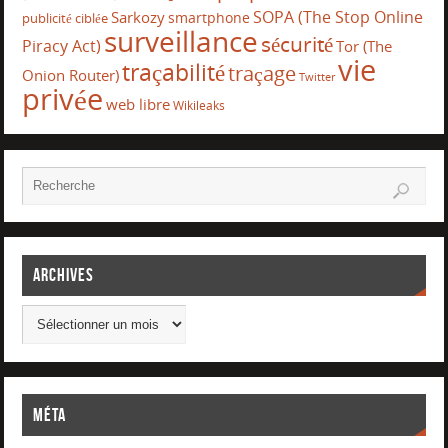
SOPA (The Stop Online
Sarkozy
smartphone
publicité ciblée
surveillance
sécurité
Piracy Act)
Tor (The
vie
traçabilité
traçage
Onion Router)
Twitter
privée
web libre
Wikileaks
Archives
Méta