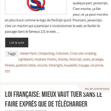
quelque part: javascript.
C’est moche, ça fait
peur, et ça peut mordre
en plus (tout comme le logo de NoSript quoi). Pourtant, javascript,
c’est un machin qui a participé à révolutionner le web, et facilité le
passage dans le fameux 2.0, le web …
Lire la suite
Adobe Flash
,
Clickjacking
,
Collusion
,
Cross site scripting
,
Taggé
Lightbeam
,
modules Firefox
,
Mozilla
,
NoScript
,
outils
,
piratage
,
Pirates
,
publicité ciblée
,
sécurité
,
Silverlight
,
traçabilité
,
traçage
,
vie privée
,
XSS
Pas de commentaire
Loi française: Mieux vaut tuer sans le
faire exprès que de télécharger