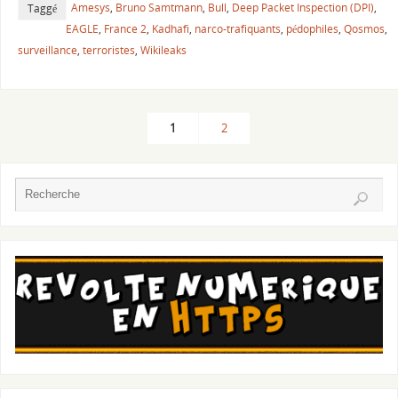
Amesys
,
Bruno Samtmann
,
Bull
,
Deep Packet Inspection (DPI)
,
Taggé
EAGLE
,
France 2
,
Kadhafi
,
narco-trafiquants
,
pédophiles
,
Qosmos
,
surveillance
,
terroristes
,
Wikileaks
1
2