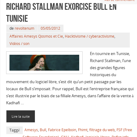
Richard Stallman exorcise Bull en
Tunisie
de
revoltenum
05/05/2012
Affaires Amesys Qosmos et Cie
,
Hacktivisme / cyberactivisme
,
Vidéos / son
En tournée en Tunisie,
Richard Stallman, l’une
des grandes figures
historiques du
mouvement du logiciel libre, s’est dit qu’un petit passage par les
locaux de Bull s’imposait. Pour rappel, Bull est l’entreprise française qui
s’est illustrée par le biais de sa filliale Amesys, dans l’affaire de la vente à
Kadhafi …
Lire la suite
Amesys
,
Bull
,
Fabrice Epelboin
,
Fhimt
,
filtrage du web
,
FSF (Free
Taggé