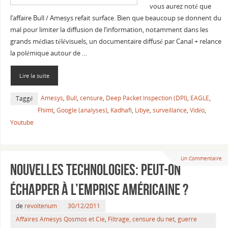
vous aurez noté que
l’affaire Bull / Amesys refait surface. Bien que beaucoup se donnent du
mal pour limiter la diffusion de l’information, notamment dans les
grands médias télévisuels, un documentaire diffusé par Canal + relance
la polémique autour de …
Lire la suite
Amesys
,
Bull
,
censure
,
Deep Packet Inspection (DPI)
,
EAGLE
,
Taggé
Fhimt
,
Google (analyses)
,
Kadhafi
,
Libye
,
surveillance
,
Vidéo
,
Youtube
Un Commentaire
Nouvelles technologies: peut-on
échapper à l’emprise américaine ?
de
revoltenum
30/12/2011
Affaires Amesys Qosmos et Cie
,
Filtrage, censure du net, guerre