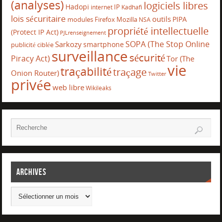
(analyses)
logiciels libres
Hadopi
IP
internet
Kadhafi
lois sécuritaire
outils
PIPA
modules Firefox
Mozilla
NSA
propriété intellectuelle
(Protect IP Act)
PJLrenseignement
SOPA (The Stop Online
Sarkozy
smartphone
publicité ciblée
surveillance
sécurité
Piracy Act)
Tor (The
vie
traçabilité
traçage
Onion Router)
Twitter
privée
web libre
Wikileaks
Archives