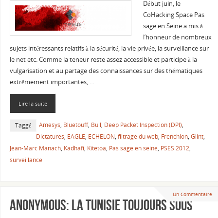
Début juin, le
CoHacking Space Pas
sage en Seine a mis à
l’honneur de nombreux
sujets intéressants relatifs à la sécurité, la vie privée, la surveillance sur
le net etc. Comme la teneur reste assez accessible et participe à la
vulgarisation et au partage des connaissances sur des thématiques
extrêmement importantes, …
Lire la suite
Amesys
,
Bluetouff
,
Bull
,
Deep Packet Inspection (DPI)
,
Taggé
Dictatures
,
EAGLE
,
ECHELON
,
filtrage du web
,
Frenchlon
,
Glint
,
Jean-Marc Manach
,
Kadhafi
,
Kitetoa
,
Pas sage en seine
,
PSES 2012
,
surveillance
Un Commentaire
Anonymous: la Tunisie toujours sous