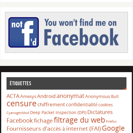
Étiquettes
anonymat
ACTA
Android
Amesys
Anonymous
Bull
censure
chiffrement
confidentialité
cookies
Dictatures
Deep Packet Inspection (DPI)
CyanogenMod
filtrage du web
Facebook
fichage
Firefox
Google
Fournisseurs d'accès à internet (FAI)