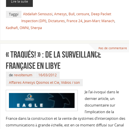
Lire la suite
Abdallah Senoussi
,
Amesys
,
Bull
,
censure
,
Deep Packet
Taggé
Inspection (DPI)
,
Dictatures
,
France 24
,
Jean-Marc Manach
,
Kadhafi
,
OWNI
,
Sherpa
Pas de commentaire
« Traqués! » : de la surveillance
française en Libye
de
revoltenum
16/03/2012
Affaires Amesys Qosmos et Cie
,
Vidéos / son
Je l’ai évoqué dans le
dernier article, un
documentaire sur
l’implication de la
France dans la construction et la vente de systèmes d’interception des
communications à grande échelle, est en ce moment diffusé sur Canal