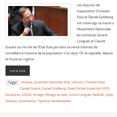
Les députés de
l’opposition Christian
Paul et Daniel Goldberg
ont interrogé ce mardi à
l’Assemblée Nationale,
les ministres Gérard
Longuet et Claude
Guéant sur le rôle de l’État français dans la vente d’armes de
surveillance massive de la population à la Libye. On le rappelle, depuis
la chute du régime …
Lire la suite
Amesys
,
Assemblé Nationale
,
Bull
,
censure
,
Christian Paul
,
Taggé
Claude Guéant
,
Daniel Goldberg
,
Deep Packet Inspection (DPI)
,
Dictatures
,
EAGLE
,
fichage
,
filtrage du web
,
Gérard Longuet
,
Kadhafi
,
Libye
,
Sarkozy
,
surveillance
,
Tiphaine Hecketsweiler