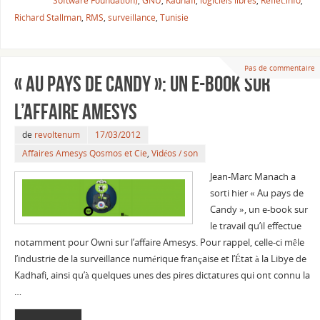
Software Foundation)
,
GNU
,
Kadhafi
,
logiciels libres
,
Reflet.info
,
Richard Stallman
,
RMS
,
surveillance
,
Tunisie
Pas de commentaire
« Au pays de Candy »: un e-book sur
l’affaire Amesys
de
revoltenum
17/03/2012
Affaires Amesys Qosmos et Cie
,
Vidéos / son
Jean-Marc Manach a
sorti hier « Au pays de
Candy », un e-book sur
le travail qu’il effectue
notamment pour Owni sur l’affaire Amesys. Pour rappel, celle-ci mêle
l’industrie de la surveillance numérique française et l’État à la Libye de
Kadhafi, ainsi qu’à quelques unes des pires dictatures qui ont connu la
…