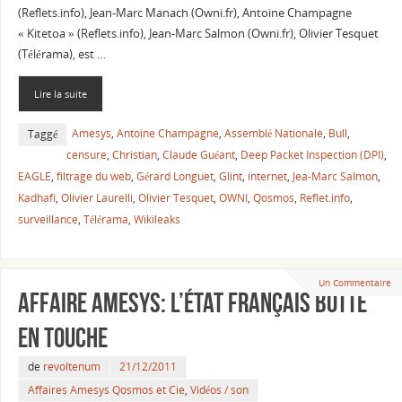
(Reflets.info), Jean-Marc Manach (Owni.fr), Antoine Champagne
« Kitetoa » (Reflets.info), Jean-Marc Salmon (Owni.fr), Olivier Tesquet
(Télérama), est …
Lire la suite
Amesys
,
Antoine Champagne
,
Assemblé Nationale
,
Bull
,
Taggé
censure
,
Christian
,
Claude Guéant
,
Deep Packet Inspection (DPI)
,
EAGLE
,
filtrage du web
,
Gérard Longuet
,
Glint
,
internet
,
Jea-Marc Salmon
,
Kadhafi
,
Olivier Laurelli
,
Olivier Tesquet
,
OWNI
,
Qosmos
,
Reflet.info
,
surveillance
,
Télérama
,
Wikileaks
Un Commentaire
Affaire Amesys: l’État français botte
en touche
de
revoltenum
21/12/2011
Affaires Amesys Qosmos et Cie
,
Vidéos / son