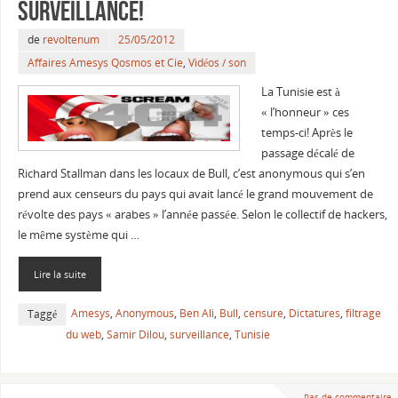
surveillance!
de
revoltenum
25/05/2012
Affaires Amesys Qosmos et Cie
,
Vidéos / son
La Tunisie est à
« l’honneur » ces
temps-ci! Après le
passage décalé de
Richard Stallman dans les locaux de Bull, c’est anonymous qui s’en
prend aux censeurs du pays qui avait lancé le grand mouvement de
révolte des pays « arabes » l’année passée. Selon le collectif de hackers,
le même système qui …
Lire la suite
Amesys
,
Anonymous
,
Ben Ali
,
Bull
,
censure
,
Dictatures
,
filtrage
Taggé
du web
,
Samir Dilou
,
surveillance
,
Tunisie
Pas de commentaire