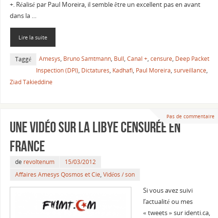
+. Réalisé par Paul Moreira, il semble être un excellent pas en avant
dans la …
Lire la suite
Amesys
,
Bruno Samtmann
,
Bull
,
Canal +
,
censure
,
Deep Packet
Taggé
Inspection (DPI)
,
Dictatures
,
Kadhafi
,
Paul Moreira
,
surveillance
,
Ziad Takieddine
Pas de commentaire
Une vidéo sur la Libye censurée en
France
de
revoltenum
15/03/2012
Affaires Amesys Qosmos et Cie
,
Vidéos / son
Si vous avez suivi
l’actualité ou mes
« tweets » sur identi.ca,