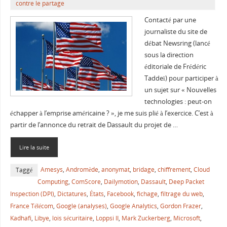
contre le partage
Contacté par une
journaliste du site de
débat Newsring (lancé
sous la direction
éditoriale de Frédéric
Taddeï) pour participer à
un sujet sur « Nouvelles
technologies : peut-on
échapper à l’emprise américaine ? », je me suis plié à l’exercice. C’est à
partir de l’annonce du retrait de Dassault du projet de …
Lire la suite
Amesys
,
Andromède
,
anonymat
,
bridage
,
chiffrement
,
Cloud
Taggé
Computing
,
ComScore
,
Dailymotion
,
Dassault
,
Deep Packet
Inspection (DPI)
,
Dictatures
,
États
,
Facebook
,
fichage
,
filtrage du web
,
France Télécom
,
Google (analyses)
,
Google Analytics
,
Gordon Frazer
,
Kadhafi
,
Libye
,
lois sécuritaire
,
Loppsi II
,
Mark Zuckerberg
,
Microsoft
,