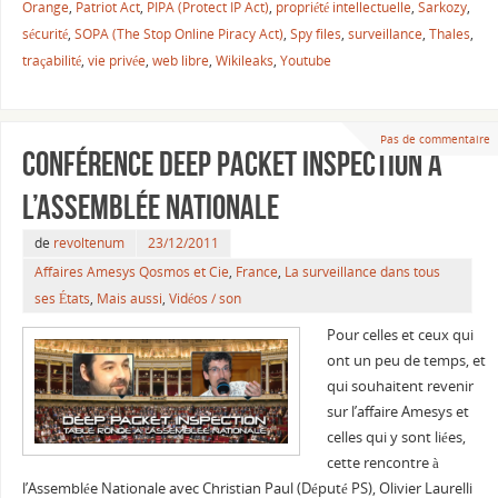
Orange
,
Patriot Act
,
PIPA (Protect IP Act)
,
propriété intellectuelle
,
Sarkozy
,
sécurité
,
SOPA (The Stop Online Piracy Act)
,
Spy files
,
surveillance
,
Thales
,
traçabilité
,
vie privée
,
web libre
,
Wikileaks
,
Youtube
Pas de commentaire
Conférence Deep Packet Inspection à
l’Assemblée Nationale
de
revoltenum
23/12/2011
Affaires Amesys Qosmos et Cie
,
France
,
La surveillance dans tous
ses États
,
Mais aussi
,
Vidéos / son
Pour celles et ceux qui
ont un peu de temps, et
qui souhaitent revenir
sur l’affaire Amesys et
celles qui y sont liées,
cette rencontre à
l’Assemblée Nationale avec Christian Paul (Député PS), Olivier Laurelli