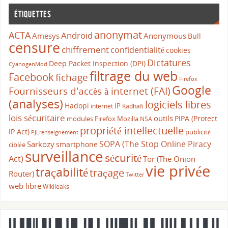
Étiquettes
anonymat
ACTA
Android
Amesys
Anonymous
Bull
censure
chiffrement
confidentialité
cookies
Dictatures
Deep Packet Inspection (DPI)
CyanogenMod
filtrage du web
Facebook
fichage
Firefox
Google
Fournisseurs d'accès à internet (FAI)
(analyses)
logiciels libres
Hadopi
IP
internet
Kadhafi
lois sécuritaire
outils
PIPA (Protect
modules Firefox
Mozilla
NSA
propriété intellectuelle
IP Act)
publicité
PJLrenseignement
SOPA (The Stop Online Piracy
Sarkozy
smartphone
ciblée
surveillance
sécurité
Act)
Tor (The Onion
vie privée
traçabilité
traçage
Router)
Twitter
web libre
Wikileaks