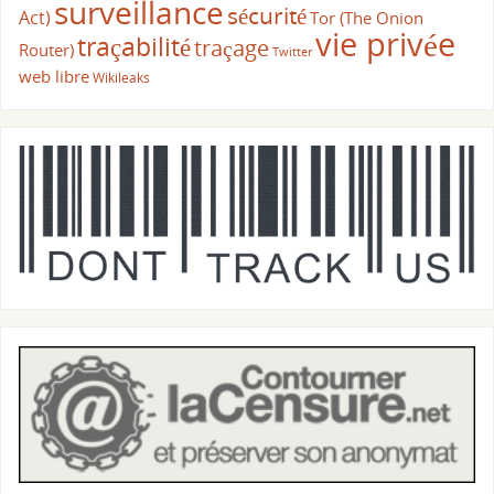
surveillance
sécurité
Act)
Tor (The Onion
vie privée
traçabilité
traçage
Router)
Twitter
web libre
Wikileaks