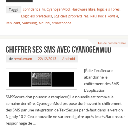
confidentialité
,
CyanogenMod
,
Hardware libre
,
logiciels libres
,
Taggé
Logiciels privateurs
,
Logiciels propriétaires
,
Paul Kocialkowski
,
Replicant
,
Samsung
,
sécurité
,
smartphone
Pas de commentaire
Chiffrer ses SMS avec CyanogenMod
de
revoltenum
22/12/2013
Android
[Édit: TextSecure
abandonne le
chiffrement des SMS.
L’application
SMSSecure doit pouvoir la remplacer] La nouvelle est tombée la
semaine dernière, CyanogenMod propose dorénavant le chiffrement
des SMS par une intégration de TextSecure par défaut dans la version
Nightly 10.2. Cette nouvelle ne surprend guère après les révélations sur
l’espionnage de …