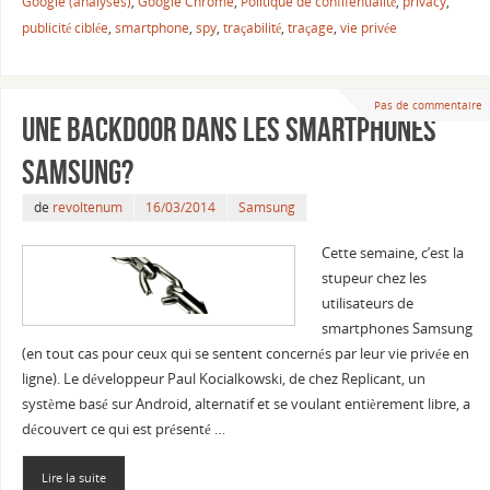
Google (analyses)
,
Google Chrome
,
Politique de confifentialité
,
privacy
,
publicité ciblée
,
smartphone
,
spy
,
traçabilité
,
traçage
,
vie privée
Pas de commentaire
Une backdoor dans les smartphones
Samsung?
de
revoltenum
16/03/2014
Samsung
Cette semaine, c’est la
stupeur chez les
utilisateurs de
smartphones Samsung
(en tout cas pour ceux qui se sentent concernés par leur vie privée en
ligne). Le développeur Paul Kocialkowski, de chez Replicant, un
système basé sur Android, alternatif et se voulant entièrement libre, a
découvert ce qui est présenté …
Lire la suite