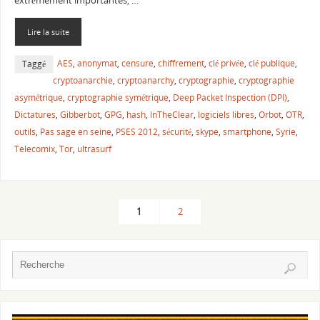
extrêmement importantes, …
Lire la suite
AES
,
anonymat
,
censure
,
chiffrement
,
clé privée
,
clé publique
,
Taggé
cryptoanarchie
,
cryptoanarchy
,
cryptographie
,
cryptographie
asymétrique
,
cryptographie symétrique
,
Deep Packet Inspection (DPI)
,
Dictatures
,
Gibberbot
,
GPG
,
hash
,
InTheClear
,
logiciels libres
,
Orbot
,
OTR
,
outils
,
Pas sage en seine
,
PSES 2012
,
sécurité
,
skype
,
smartphone
,
Syrie
,
Telecomix
,
Tor
,
ultrasurf
1
2