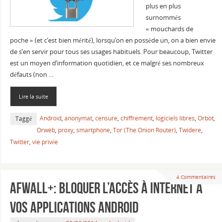
plus en plus
surnommés
« mouchards de
poche » (et c’est bien mérité), lorsqu’on en possède un, on a bien envie
de s’en servir pour tous ses usages habituels. Pour beaucoup, Twitter
est un moyen d’information quotidien, et ce malgré ses nombreux
défauts (non …
Lire la suite
Android
,
anonymat
,
censure
,
chiffrement
,
logiciels libres
,
Orbot
,
Taggé
Orweb
,
proxy
,
smartphone
,
Tor (The Onion Router)
,
Twidere
,
Twitter
,
vie privée
4 Commentaires
AFWall+: Bloquer l’accès à Internet à
vos applications Android