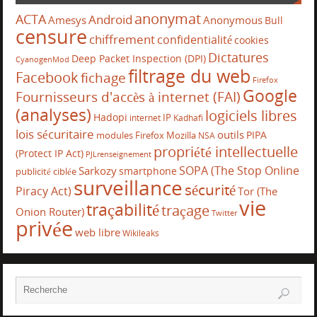
anonymat
ACTA
Android
Amesys
Anonymous
Bull
censure
chiffrement
confidentialité
cookies
Dictatures
Deep Packet Inspection (DPI)
CyanogenMod
filtrage du web
Facebook
fichage
Firefox
Google
Fournisseurs d'accès à internet (FAI)
(analyses)
logiciels libres
Hadopi
IP
internet
Kadhafi
lois sécuritaire
outils
PIPA
modules Firefox
Mozilla
NSA
propriété intellectuelle
(Protect IP Act)
PJLrenseignement
SOPA (The Stop Online
Sarkozy
smartphone
publicité ciblée
surveillance
sécurité
Piracy Act)
Tor (The
vie
traçabilité
traçage
Onion Router)
Twitter
privée
web libre
Wikileaks