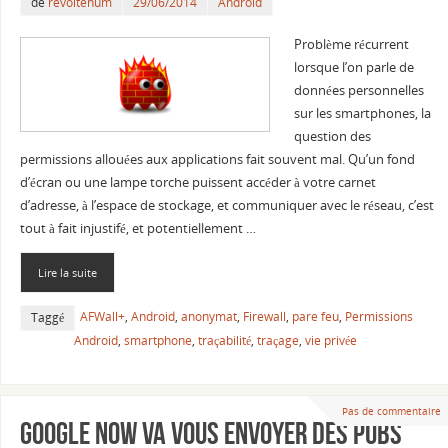
de
revoltenum
29/06/2014
Android
Problème récurrent
lorsque l’on parle de
données personnelles
sur les smartphones, la
question des
permissions allouées aux applications fait souvent mal. Qu’un fond
d’écran ou une lampe torche puissent accéder à votre carnet
d’adresse, à l’espace de stockage, et communiquer avec le réseau, c’est
tout à fait injustifé, et potentiellement …
Lire la suite
AFWall+
,
Android
,
anonymat
,
Firewall
,
pare feu
,
Permissions
Taggé
Android
,
smartphone
,
traçabilité
,
traçage
,
vie privée
Pas de commentaire
Google Now va vous envoyer des pubs