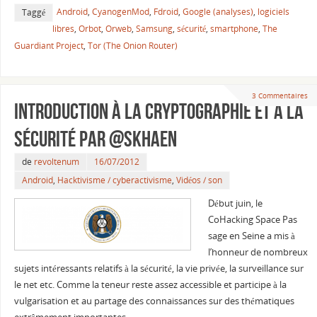
Android
,
CyanogenMod
,
Fdroid
,
Google (analyses)
,
logiciels
Taggé
libres
,
Orbot
,
Orweb
,
Samsung
,
sécurité
,
smartphone
,
The
Guardiant Project
,
Tor (The Onion Router)
3 Commentaires
Introduction à la cryptographie et à la
sécurité par @Skhaen
de
revoltenum
16/07/2012
Android
,
Hacktivisme / cyberactivisme
,
Vidéos / son
Début juin, le
CoHacking Space Pas
sage en Seine a mis à
l’honneur de nombreux
sujets intéressants relatifs à la sécurité, la vie privée, la surveillance sur
le net etc. Comme la teneur reste assez accessible et participe à la
vulgarisation et au partage des connaissances sur des thématiques