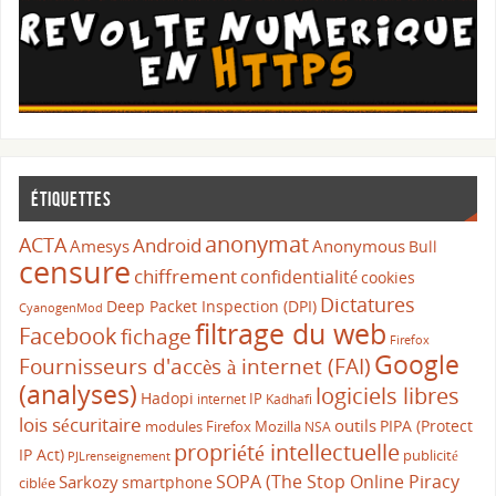
Étiquettes
anonymat
ACTA
Android
Amesys
Anonymous
Bull
censure
chiffrement
confidentialité
cookies
Dictatures
Deep Packet Inspection (DPI)
CyanogenMod
filtrage du web
Facebook
fichage
Firefox
Google
Fournisseurs d'accès à internet (FAI)
(analyses)
logiciels libres
Hadopi
IP
internet
Kadhafi
lois sécuritaire
outils
PIPA (Protect
modules Firefox
Mozilla
NSA
propriété intellectuelle
IP Act)
publicité
PJLrenseignement
SOPA (The Stop Online Piracy
Sarkozy
smartphone
ciblée