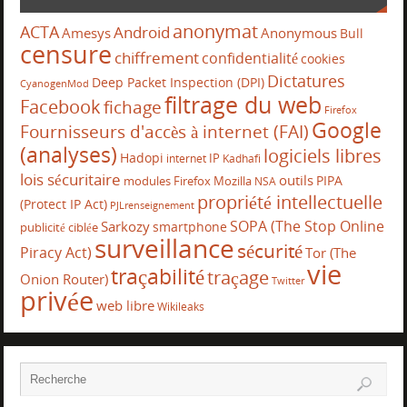
anonymat
ACTA
Android
Amesys
Anonymous
Bull
censure
chiffrement
confidentialité
cookies
Dictatures
Deep Packet Inspection (DPI)
CyanogenMod
filtrage du web
Facebook
fichage
Firefox
Google
Fournisseurs d'accès à internet (FAI)
(analyses)
logiciels libres
Hadopi
IP
internet
Kadhafi
lois sécuritaire
outils
PIPA
modules Firefox
Mozilla
NSA
propriété intellectuelle
(Protect IP Act)
PJLrenseignement
SOPA (The Stop Online
Sarkozy
smartphone
publicité ciblée
surveillance
sécurité
Piracy Act)
Tor (The
vie
traçabilité
traçage
Onion Router)
Twitter
privée
web libre
Wikileaks