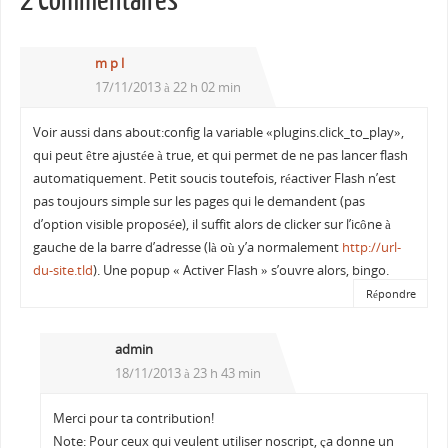
2 Commentaires
m p l
17/11/2013 à 22 h 02 min
Voir aussi dans about:config la variable «plugins.click_to_play»,
qui peut être ajustée à true, et qui permet de ne pas lancer flash
automatiquement. Petit soucis toutefois, réactiver Flash n’est
pas toujours simple sur les pages qui le demandent (pas
d’option visible proposée), il suffit alors de clicker sur l’icône à
gauche de la barre d’adresse (là où y’a normalement
http://url-
du-site.tld
). Une popup « Activer Flash » s’ouvre alors, bingo.
Répondre
admin
18/11/2013 à 23 h 43 min
Merci pour ta contribution!
Note: Pour ceux qui veulent utiliser noscript, ça donne un