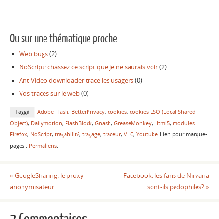
demander un recours en
cas d'écoutes injustifiées?
Ou sur une thématique proche
Web bugs
(2)
NoScript: chassez ce script que je ne saurais voir
(2)
Ant Video downloader trace les usagers
(0)
Vos traces sur le web
(0)
Taggé
Adobe Flash
,
BetterPrivacy
,
cookies
,
cookies LSO (Local Shared
Object)
,
Dailymotion
,
FlashBlock
,
Gnash
,
GreaseMonkey
,
Html5
,
modules
Firefox
,
NoScript
,
traçabilité
,
traçage
,
traceur
,
VLC
,
Youtube
.
Lien pour marque-
pages :
Permaliens
.
«
GoogleSharing: le proxy
Facebook: les fans de Nirvana
anonymisateur
sont-ils pédophiles?
»