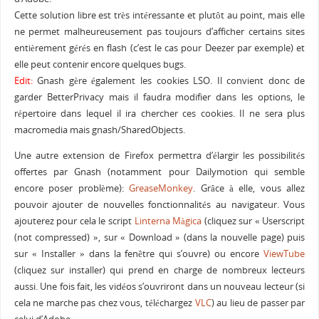
Cette solution libre est très intéressante et plutôt au point, mais elle
ne permet malheureusement pas toujours d’afficher certains sites
entièrement gérés en flash (c’est le cas pour Deezer par exemple) et
elle peut contenir encore quelques bugs.
Edit:
Gnash gère également les cookies LSO. Il convient donc de
garder BetterPrivacy mais il faudra modifier dans les options, le
répertoire dans lequel il ira chercher ces cookies. Il ne sera plus
macromedia mais gnash/SharedObjects.
Une autre extension de Firefox permettra d’élargir les possibilités
offertes par Gnash (notamment pour Dailymotion qui semble
encore poser problème):
GreaseMonkey
. Grâce à elle, vous allez
pouvoir ajouter de nouvelles fonctionnalités au navigateur. Vous
ajouterez pour cela le script
Linterna Màgica
(cliquez sur « Userscript
(not compressed) », sur « Download » (dans la nouvelle page) puis
sur « Installer » dans la fenêtre qui s’ouvre) ou encore
ViewTube
(cliquez sur installer) qui prend en charge de nombreux lecteurs
aussi. Une fois fait, les vidéos s’ouvriront dans un nouveau lecteur (si
cela ne marche pas chez vous, téléchargez
VLC
) au lieu de passer par