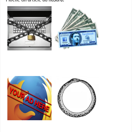
Censure d'internet: les
Facebook clarifie sa
industries "culturelles"
volonté d'utiliser toutes les
auront-elles leur patriot
données personnelles pour
act?
la pub
Publicité dans Firefox: ça y
Loi renseignement:
est c'est fait
pourrons-nous vraiment