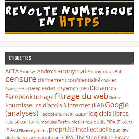
Étiquettes
anonymat
ACTA
Android
Amesys
Anonymous
Bull
censure
chiffrement
confidentialité
cookies
Dictatures
Deep Packet Inspection (DPI)
CyanogenMod
filtrage du web
Facebook
fichage
Firefox
Google
Fournisseurs d'accès à internet (FAI)
(analyses)
logiciels libres
Hadopi
IP
internet
Kadhafi
lois sécuritaire
outils
PIPA (Protect
modules Firefox
Mozilla
NSA
propriété intellectuelle
IP Act)
publicité
PJLrenseignement
SOPA (The Stop Online Piracy
Sarkozy
smartphone
ciblée