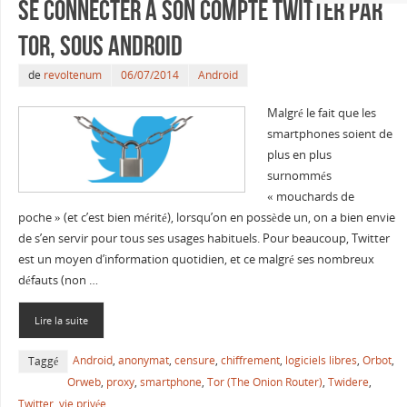
Se connecter à son compte Twitter par
Tor, sous Android
de
revoltenum
06/07/2014
Android
Malgré le fait que les
smartphones soient de
plus en plus
surnommés
« mouchards de
poche » (et c’est bien mérité), lorsqu’on en possède un, on a bien envie
de s’en servir pour tous ses usages habituels. Pour beaucoup, Twitter
est un moyen d’information quotidien, et ce malgré ses nombreux
défauts (non …
Lire la suite
Android
,
anonymat
,
censure
,
chiffrement
,
logiciels libres
,
Orbot
,
Taggé
Orweb
,
proxy
,
smartphone
,
Tor (The Onion Router)
,
Twidere
,
Twitter
,
vie privée