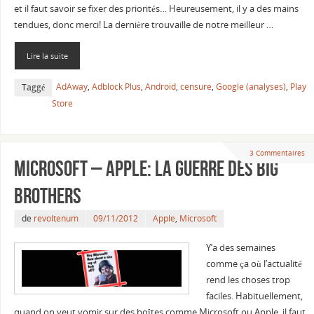
et il faut savoir se fixer des priorités… Heureusement, il y a des mains
tendues, donc merci! La dernière trouvaille de notre meilleur …
Lire la suite
AdAway
,
Adblock Plus
,
Android
,
censure
,
Google (analyses)
,
Play
Taggé
Store
3 Commentaires
Microsoft – Apple: la guerre des big
brothers
de
revoltenum
09/11/2012
Apple
,
Microsoft
Y’a des semaines
comme ça où l’actualité
rend les choses trop
faciles. Habituellement,
quand on veut vomir sur des boîtes comme Microsoft ou Apple, il faut