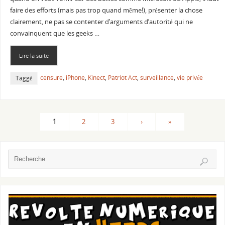
faire des efforts (mais pas trop quand même!), présenter la chose
clairement, ne pas se contenter d’arguments d’autorité qui ne
convainquent que les geeks …
Lire la suite
censure
,
iPhone
,
Kinect
,
Patriot Act
,
surveillance
,
vie privée
Taggé
1
2
3
›
»