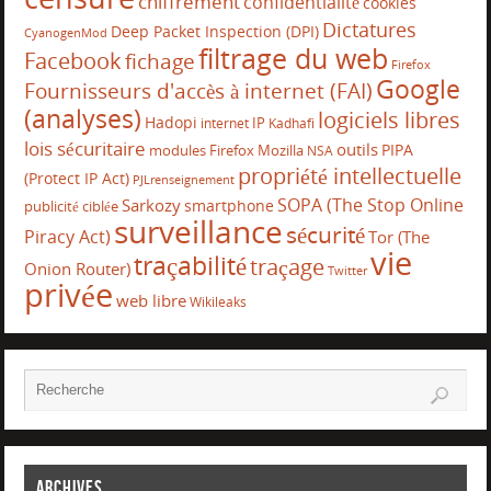
chiffrement
confidentialité
cookies
Dictatures
Deep Packet Inspection (DPI)
CyanogenMod
filtrage du web
Facebook
fichage
Firefox
Google
Fournisseurs d'accès à internet (FAI)
(analyses)
logiciels libres
Hadopi
IP
internet
Kadhafi
lois sécuritaire
outils
PIPA
modules Firefox
Mozilla
NSA
propriété intellectuelle
(Protect IP Act)
PJLrenseignement
SOPA (The Stop Online
Sarkozy
smartphone
publicité ciblée
surveillance
sécurité
Piracy Act)
Tor (The
vie
traçabilité
traçage
Onion Router)
Twitter
privée
web libre
Wikileaks
Archives