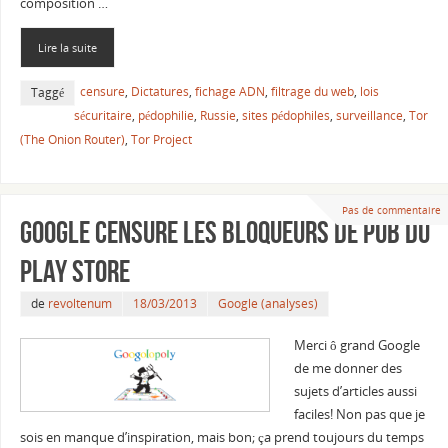
composition …
Lire la suite
censure
,
Dictatures
,
fichage ADN
,
filtrage du web
,
lois
Taggé
sécuritaire
,
pédophilie
,
Russie
,
sites pédophiles
,
surveillance
,
Tor
(The Onion Router)
,
Tor Project
Pas de commentaire
Google censure les bloqueurs de pub du
Play Store
de
revoltenum
18/03/2013
Google (analyses)
Merci ô grand Google
de me donner des
sujets d’articles aussi
faciles! Non pas que je
sois en manque d’inspiration, mais bon; ça prend toujours du temps