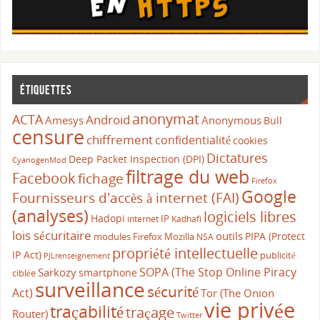
Étiquettes
anonymat
ACTA
Android
Amesys
Anonymous
Bull
censure
chiffrement
confidentialité
cookies
Dictatures
Deep Packet Inspection (DPI)
CyanogenMod
filtrage du web
Facebook
fichage
Firefox
Google
Fournisseurs d'accès à internet (FAI)
(analyses)
logiciels libres
Hadopi
IP
internet
Kadhafi
lois sécuritaire
outils
PIPA (Protect
modules Firefox
Mozilla
NSA
propriété intellectuelle
IP Act)
publicité
PJLrenseignement
SOPA (The Stop Online Piracy
Sarkozy
smartphone
ciblée
surveillance
sécurité
Act)
Tor (The Onion
vie privée
traçabilité
traçage
Router)
Twitter