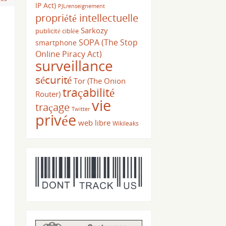
IP Act)
PJLrenseignement
propriété intellectuelle
Sarkozy
publicité ciblée
SOPA (The Stop
smartphone
Online Piracy Act)
surveillance
sécurité
Tor (The Onion
traçabilité
Router)
vie
traçage
Twitter
privée
web libre
Wikileaks