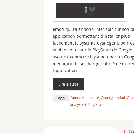
emod qui l’a annoncé hier soir sur son bl
application permettant d’installer plus
facilement le système CyanogenMod n’es
la bienvenue sur le PlayStore de Google.
avoir été contactée il y a peu par un Goo
menaçant de se charger lui-même du ret
l’application, …
Lire la suite
Android
,
censure
,
CyanogenMod
,
Goo
Taggé
(analyses)
,
Play Store
14 Co