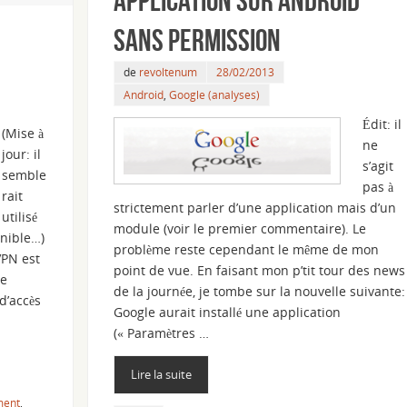
application sur Android
sans permission
de
revoltenum
28/02/2013
Android
,
Google (analyses)
Édit: il
(Mise à
ne
jour: il
s’agit
semble
pas à
rait
strictement parler d’une application mais d’un
utilisé
module (voir le premier commentaire). Le
onible…)
problème reste cependant le même de mon
VPN est
point de vue. En faisant mon p’tit tour des news
de
de la journée, je tombe sur la nouvelle suivante:
 d’accès
Google aurait installé une application
(« Paramètres …
Lire la suite
ment
,