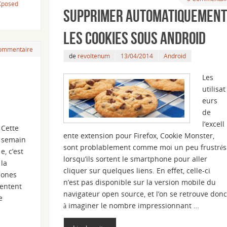
Xposed
Supprimer automatiquement
les cookies sous Android
commentaire
de
revoltenum
13/04/2014
Android
Les
utilisat
eurs
de
l’excell
Cette
ente extension pour Firefox, Cookie Monster,
semain
sont problablement comme moi un peu frustrés
e, c’est
lorsqu’ils sortent le smartphone pour aller
la
cliquer sur quelques liens. En effet, celle-ci
hones
n’est pas disponible sur la version mobile du
sentent
navigateur open source, et l’on se retrouve donc
e
à imaginer le nombre impressionnant …