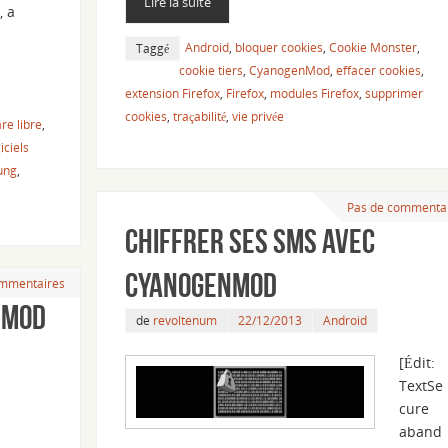
Lire la suite
, a
Android
,
bloquer cookies
,
Cookie Monster
,
Taggé
cookie tiers
,
CyanogenMod
,
effacer cookies
,
extension Firefox
,
Firefox
,
modules Firefox
,
supprimer
cookies
,
traçabilité
,
vie privée
e libre
,
iciels
ung
,
Pas de commenta
Chiffrer ses SMS avec
CyanogenMod
mmentaires
nMod
de
revoltenum
22/12/2013
Android
[Édit:
TextSe
cure
aband