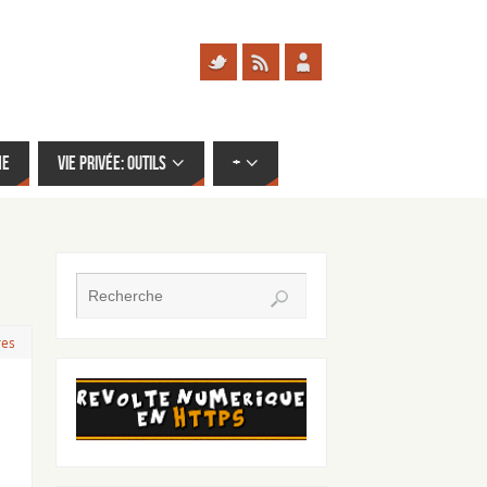
me
Vie privée: outils
+
res