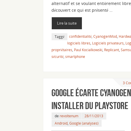
alternatif et se voulant entièrement libre
découvert ce qui est présenté …
Lire la suite
confidentialité
,
CyanogenMod
,
Hardwar
Taggé
logiciels libres
,
Logiciels privateurs
,
Log
propriétaires
,
Paul Kocialkowski
,
Replicant
,
Sams
sécurité
,
smartphone
3 Co
Google écarte Cyanoge
Installer du Playstore
de
revoltenum
28/11/2013
Android
,
Google (analyses)