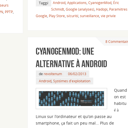
Android
,
Applications
,
CyanogenMod
,
Éric
Taggé
seurs
Schmidt
,
Google (analyses)
,
Hadopi
,
Paramètres
PN
,
PPTP
,
Google
,
Play Store
,
sécurité
,
surveillance
,
vie privée
8 Commentai
CyanogenMod: une
alternative à Android
de
revoltenum
06/02/2013
Android
,
Systèmes d'exploitation
Quand
on est
habitu
é à
Linux sur l’ordinateur et qu’on passe au
smartphone, ça fait un peu mal… Plus de