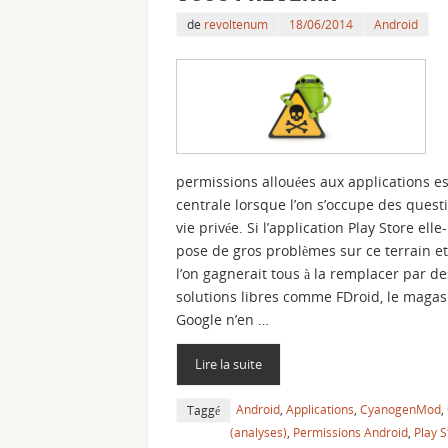
de
revoltenum
18/06/2014
Android
permissions allouées aux applications es
centrale lorsque l’on s’occupe des quest
vie privée. Si l’application Play Store el
pose de gros problèmes sur ce terrain e
l’on gagnerait tous à la remplacer par de
solutions libres comme FDroid, le magas
Google n’en …
Lire la suite
Android
,
Applications
,
CyanogenMod
,
Taggé
(analyses)
,
Permissions Android
,
Play S