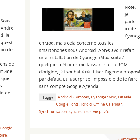
Note:
Je
Sous
parle
Androi
ici de
d, la
Cyanog
questi
enMod, mais cela concerne tous les
on des
smartphones sous Android. Après avoir refait
t
une installation de CyanogenMod suite à
ions de
quelques déboires me laissant sur la ROM
le-même
d’origine, j’ai souhaité réutiliser l’agenda proposé
t que
par défaut. Et là surprise, impossible de le faire
s
sans compte Google Agenda.
in de
Android
,
Comptes
,
CyanogenMod
,
Disable
Taggé
Google Fonts
,
Fdroid
,
Offline Calendar
,
Synchronisation
,
synchroniser
,
vie privée
Google
tore
,
5 Commentai