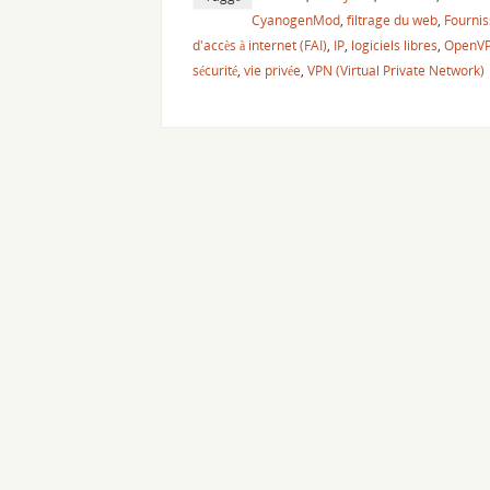
CyanogenMod
,
filtrage du web
,
Fournis
d'accès à internet (FAI)
,
IP
,
logiciels libres
,
OpenV
sécurité
,
vie privée
,
VPN (Virtual Private Network)