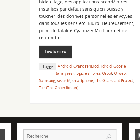
bidouillage, des applications propriétaires
installées par défaut sans qu’on puisse y
toucher, des données personnelles envoyées
dans tous les sens etc. Blurp! Heureusement,
point de fatalité, CyanogenMod permet de
reprendre …
Lire la suite
Android
,
CyanogenMod
,
Fdroid
,
Google
Taggé
(analyses)
,
logiciels libres
,
Orbot
,
Orweb
,
Samsung
,
sécurité
,
smartphone
,
The Guardiant Project
,
Tor (The Onion Router)