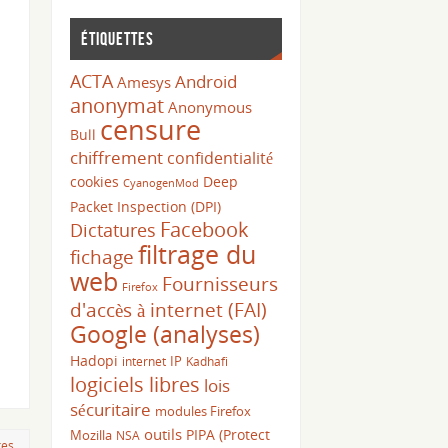
Étiquettes
ACTA
Android
Amesys
anonymat
Anonymous
censure
Bull
chiffrement
confidentialité
cookies
Deep
CyanogenMod
Packet Inspection (DPI)
Facebook
Dictatures
filtrage du
fichage
web
Fournisseurs
Firefox
d'accès à internet (FAI)
Google (analyses)
Hadopi
IP
internet
Kadhafi
logiciels libres
lois
sécuritaire
modules Firefox
outils
PIPA (Protect
Mozilla
NSA
res