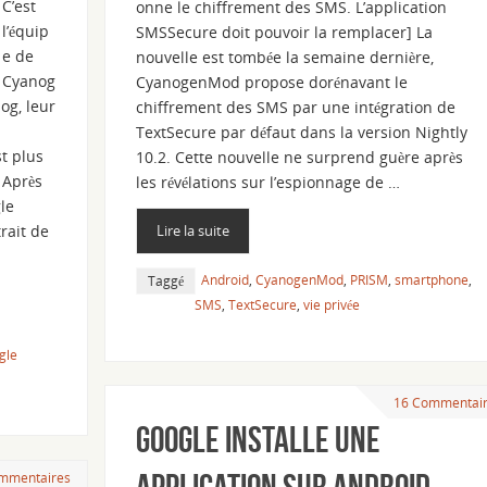
C’est
onne le chiffrement des SMS. L’application
l’équip
SMSSecure doit pouvoir la remplacer] La
e de
nouvelle est tombée la semaine dernière,
Cyanog
CyanogenMod propose dorénavant le
og, leur
chiffrement des SMS par une intégration de
TextSecure par défaut dans la version Nightly
t plus
10.2. Cette nouvelle ne surprend guère après
 Après
les révélations sur l’espionnage de …
gle
rait de
Lire la suite
Android
,
CyanogenMod
,
PRISM
,
smartphone
,
Taggé
SMS
,
TextSecure
,
vie privée
gle
16 Commentai
Google installe une
mmentaires