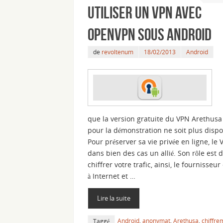
Utiliser un VPN avec
OpenVPN sous Android
de
revoltenum
18/02/2013
Android
que la version gratuite du VPN Arethusa 
pour la démonstration ne soit plus disp
Pour préserver sa vie privée en ligne, le 
dans bien des cas un allié. Son rôle est 
chiffrer votre trafic, ainsi, le fournisseur
à Internet et …
Lire la suite
Android
,
anonymat
,
Arethusa
,
chiffre
Taggé