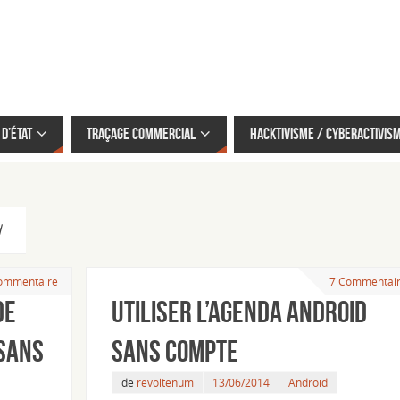
d’État
Traçage commercial
Hacktivisme / cyberactivis
d
ommentaire
7 Commentai
de
Utiliser l’agenda Android
sans
sans compte
de
revoltenum
13/06/2014
Android