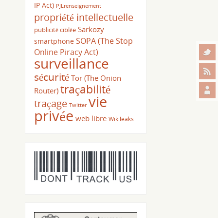
IP Act)
PJLrenseignement
propriété intellectuelle
Sarkozy
publicité ciblée
SOPA (The Stop
smartphone
Online Piracy Act)
surveillance
sécurité
Tor (The Onion
traçabilité
Router)
vie
traçage
Twitter
privée
web libre
Wikileaks