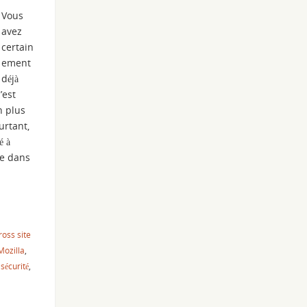
Vous
avez
certain
ement
déjà
’est
n plus
urtant,
é à
ge dans
ross site
Mozilla
,
,
sécurité
,