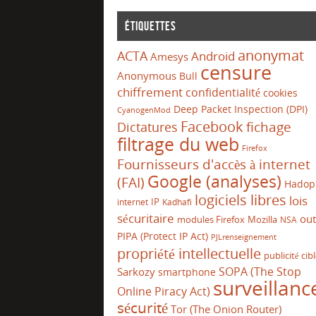
Étiquettes
anonymat
ACTA
Android
Amesys
censure
Anonymous
Bull
chiffrement
confidentialité
cookies
Deep Packet Inspection (DPI)
CyanogenMod
Facebook
Dictatures
fichage
filtrage du web
Firefox
Fournisseurs d'accès à internet
Google (analyses)
(FAI)
Hadop
logiciels libres
lois
IP
internet
Kadhafi
sécuritaire
out
modules Firefox
Mozilla
NSA
PIPA (Protect IP Act)
PJLrenseignement
propriété intellectuelle
publicité cib
SOPA (The Stop
Sarkozy
smartphone
surveillanc
Online Piracy Act)
sécurité
Tor (The Onion Router)