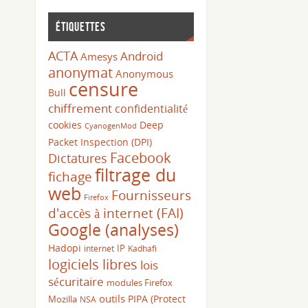
Étiquettes
ACTA
Android
Amesys
anonymat
Anonymous
censure
Bull
chiffrement
confidentialité
cookies
Deep
CyanogenMod
Packet Inspection (DPI)
Facebook
Dictatures
filtrage du
fichage
web
Fournisseurs
Firefox
d'accès à internet (FAI)
Google (analyses)
Hadopi
IP
internet
Kadhafi
logiciels libres
lois
sécuritaire
modules Firefox
outils
PIPA (Protect
Mozilla
NSA