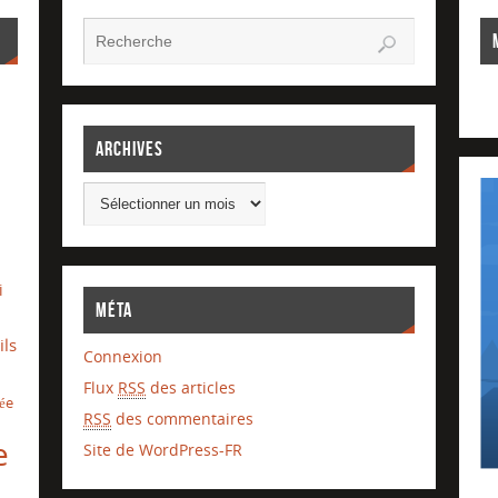
Archives
i
Méta
ils
Connexion
Flux
RSS
des articles
lée
RSS
des commentaires
e
Site de WordPress-FR