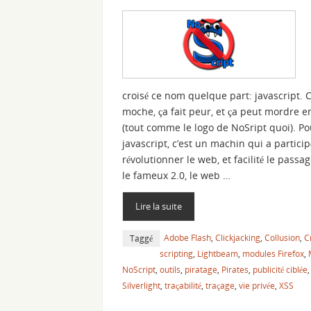
croisé ce nom quelque part: javascript. C
moche, ça fait peur, et ça peut mordre e
(tout comme le logo de NoSript quoi). Po
javascript, c’est un machin qui a particip
révolutionner le web, et facilité le passa
le fameux 2.0, le web …
Lire la suite
Adobe Flash
,
Clickjacking
,
Collusion
,
C
Taggé
scripting
,
Lightbeam
,
modules Firefox
,
NoScript
,
outils
,
piratage
,
Pirates
,
publicité ciblée
Silverlight
,
traçabilité
,
traçage
,
vie privée
,
XSS