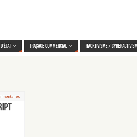
d’État
Traçage commercial
Hacktivisme / cyberactivis
mmentaires
ript