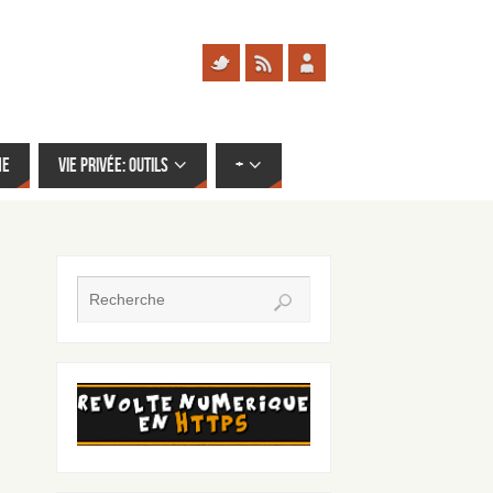
me
Vie privée: outils
+