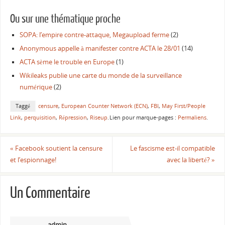
Ou sur une thématique proche
SOPA: l’empire contre-attaque, Megaupload ferme
(2)
Anonymous appelle à manifester contre ACTA le 28/01
(14)
ACTA sème le trouble en Europe
(1)
Wikileaks publie une carte du monde de la surveillance
numérique
(2)
Taggé
censure
,
European Counter Network (ECN)
,
FBI
,
May First/People
Link
,
perquisition
,
Répression
,
Riseup
.
Lien pour marque-pages :
Permaliens
.
«
Facebook soutient la censure
Le fascisme est-il compatible
et l’espionnage!
avec la liberté?
»
Un Commentaire
admin