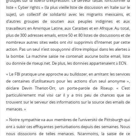
groupes sur la liberté d’expression. Le serveur faisait fonctionner la
liste « Cyber rights » (la plus vieille liste de discussion en Italie sur le
sujet), un collectif de solidarité avec les migrants mexicains, et
d’autres groupes de soutien aux peuples indigènes et aux
travailleurs en Amérique Latine, aux Caraïbes et en Afrique. Au total,
plus de 300 adresses emails, entre 50 et 80 listes de discussions et de
nombreux autres sites webs ont été supprimés d’Internet par cette
action. Pas un seul n’est soupçonné d’être impliqué dans les alertes à
la bombe. La machine saisie ne contenait aucune boîte email, liste
ou donnée de riseup.net. De plus, les données appartenaient à ECN.
« Le FBI pratique une approche au bulldozer, en arrêtant les services
de centaines d’utilisateurs pour les actions d’un seul anonyme »,
déclare Devin Theriot-Orr, un porte-parole de Riseup. « C’est
particulièrement mal visé car il y a très peu de chances que se
trouvent sur le serveur des informations sur la source des emails de
menaces. »
« Notre sympathie va aux membres de l’université de Pittsburgh qui
ont à subir ces effrayantes perturbations depuis des semaines. Nous
nous dissocions de telles menaces. Néanmoins, la saisie de ce