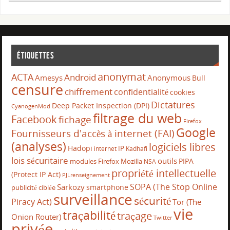
Étiquettes
anonymat
ACTA
Android
Amesys
Anonymous
Bull
censure
chiffrement
confidentialité
cookies
Dictatures
Deep Packet Inspection (DPI)
CyanogenMod
filtrage du web
Facebook
fichage
Firefox
Google
Fournisseurs d'accès à internet (FAI)
(analyses)
logiciels libres
Hadopi
IP
internet
Kadhafi
lois sécuritaire
outils
PIPA
modules Firefox
Mozilla
NSA
propriété intellectuelle
(Protect IP Act)
PJLrenseignement
SOPA (The Stop Online
Sarkozy
smartphone
publicité ciblée
surveillance
sécurité
Piracy Act)
Tor (The
vie
traçabilité
traçage
Onion Router)
Twitter
privée