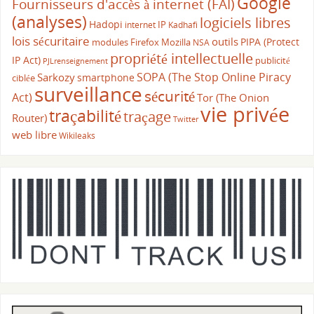
Google
Fournisseurs d'accès à internet (FAI)
(analyses)
logiciels libres
Hadopi
IP
internet
Kadhafi
lois sécuritaire
outils
PIPA (Protect
modules Firefox
Mozilla
NSA
propriété intellectuelle
IP Act)
publicité
PJLrenseignement
SOPA (The Stop Online Piracy
Sarkozy
smartphone
ciblée
surveillance
sécurité
Act)
Tor (The Onion
vie privée
traçabilité
traçage
Router)
Twitter
web libre
Wikileaks