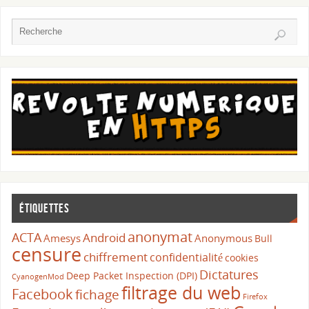
Étiquettes
anonymat
ACTA
Android
Amesys
Anonymous
Bull
censure
chiffrement
confidentialité
cookies
Dictatures
Deep Packet Inspection (DPI)
CyanogenMod
filtrage du web
Facebook
fichage
Firefox