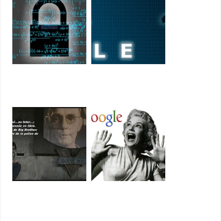
Comment chiffrer ses e-
"Traqués!" : de la
mails?
surveillance française en
Libye
Google dépose un brevet
WordPress joue les indics
pour censurer
de Google grâce aux
automatiquement la
polices
vidéoconférence