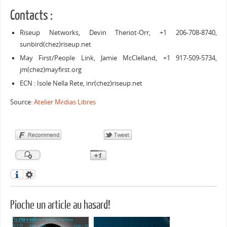
Contacts :
Riseup Networks, Devin Theriot-Orr, +1 206-708-8740,
sunbird(chez)riseup.net
May First/People Link, Jamie McClelland, +1 917-509-5734,
jm(chez)mayfirst.org
ECN : Isole Nella Rete, inr(chez)riseup.net
Source:
Atelier Médias Libres
Pioche un article au hasard!