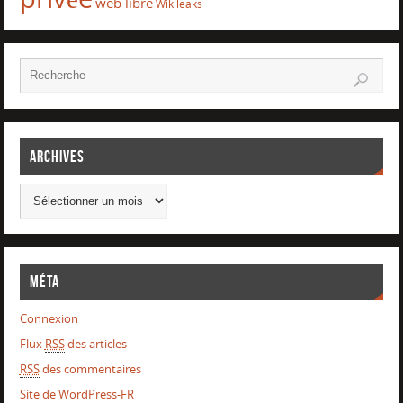
web libre
Wikileaks
Archives
Méta
Connexion
Flux
RSS
des articles
RSS
des commentaires
Site de WordPress-FR