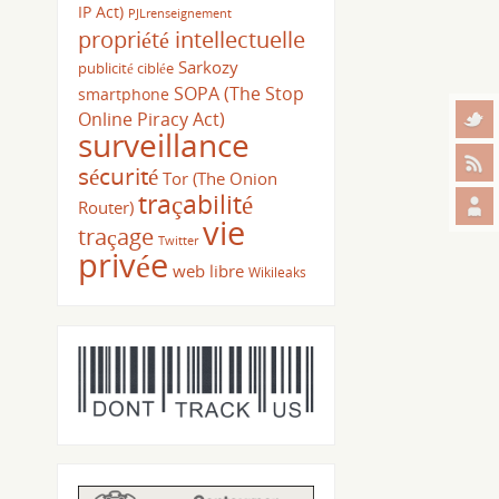
IP Act)
PJLrenseignement
propriété intellectuelle
Sarkozy
publicité ciblée
SOPA (The Stop
smartphone
Online Piracy Act)
surveillance
sécurité
Tor (The Onion
traçabilité
Router)
vie
traçage
Twitter
privée
web libre
Wikileaks