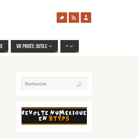
me
Vie privée: outils
+