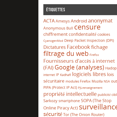
Étiquettes
anonymat
ACTA
Android
Amesys
censure
Anonymous
Bull
chiffrement
confidentialité
cookies
Deep Packet Inspection (DPI)
CyanogenMod
Facebook
Dictatures
fichage
filtrage du web
Firefox
Fournisseurs d'accès à internet
Google (analyses)
(FAI)
Hadop
logiciels libres
lois
IP
internet
Kadhafi
sécuritaire
out
modules Firefox
Mozilla
NSA
PIPA (Protect IP Act)
PJLrenseignement
propriété intellectuelle
publicité cib
SOPA (The Stop
Sarkozy
smartphone
surveillanc
Online Piracy Act)
sécurité
Tor (The Onion Router)