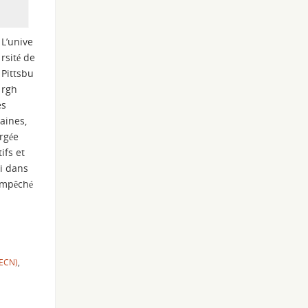
L’unive
rsité de
Pittsbu
rgh
es
aines,
rgée
ifs et
di dans
 empêché
(ECN)
,