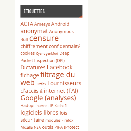
Étiquettes
ACTA
Android
Amesys
anonymat
Anonymous
censure
Bull
chiffrement
confidentialité
cookies
Deep
CyanogenMod
Packet Inspection (DPI)
Facebook
Dictatures
filtrage du
fichage
web
Fournisseurs
Firefox
d'accès à internet (FAI)
Google (analyses)
Hadopi
IP
internet
Kadhafi
logiciels libres
lois
sécuritaire
modules Firefox
outils
PIPA (Protect
Mozilla
NSA