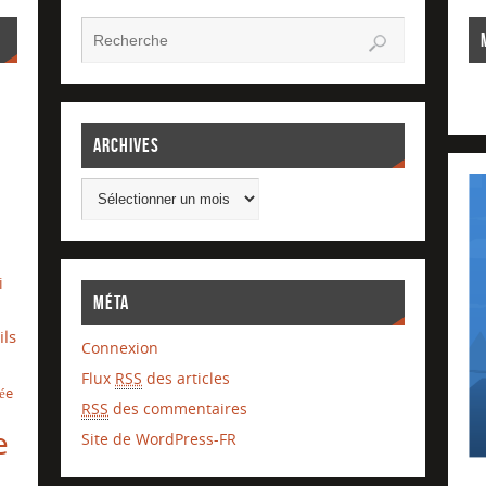
Archives
i
Méta
ils
Connexion
Flux
RSS
des articles
lée
RSS
des commentaires
e
Site de WordPress-FR