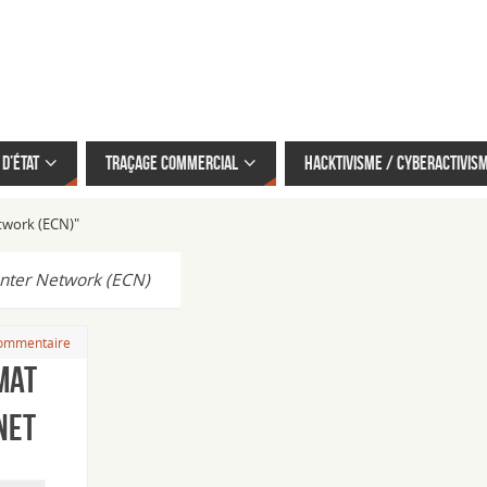
d’État
Traçage commercial
Hacktivisme / cyberactivis
twork (ECN)"
nter Network (ECN)
ommentaire
mat
net