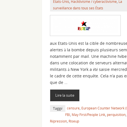
États-Unis
,
Hacktivisme / cyberactivisme
,
La
surveillance dans tous ses États
aux Etats-Unis est la cible de nombreus
alertes à la bombe depuis plusieurs sem
notamment par mail. Une machine hébe
dans une colocation de serveurs alternat
militants à New York a été saisie mercre
le cadre de cette enquête. Cela n’a pas
que de …
Lire la suite
censure
,
European Counter Network 
Taggé
FBI
,
May First/People Link
,
perquisition
,
Répression
,
Riseup