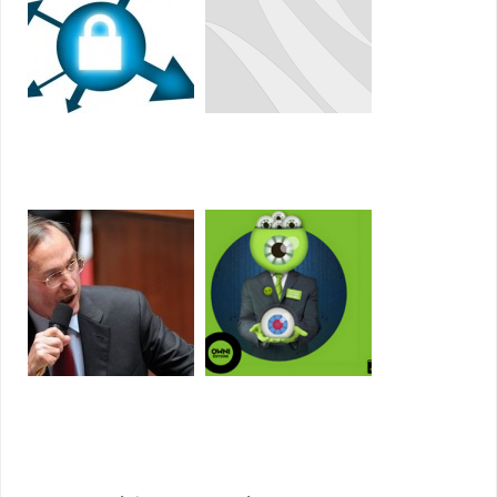
HTTPS Everywhere:
Android: la reconnaissance
naviguez en toute sécurité
faciale se débloque avec
une photo
Affaire Amesys: l'État
"Au pays de Candy": un e-
français botte en touche
book sur l'affaire Amesys