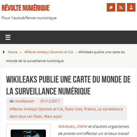
Révolte Numérique
Pour l'autodéfense numérique
Home
»
Affaires Amesys Qosmos et Cie
»
Wikileaks publie une carte du
monde de la surveillance numérique
Wikileaks publie une carte du monde de
la surveillance numérique
de
revoltenum
01/12/2011
Affaires Amesys Qosmos et Cie
,
États-Unis
,
France
,
La surveillance
dans tous ses États
,
Mais aussi
Wikileaks
,
OWNI
et d’autres organismes
de presse ont effectué un sérieux travail