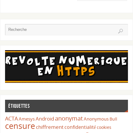
Étiquettes
anonymat
ACTA
Android
Amesys
Anonymous
Bull
censure
chiffrement
confidentialité
cookies