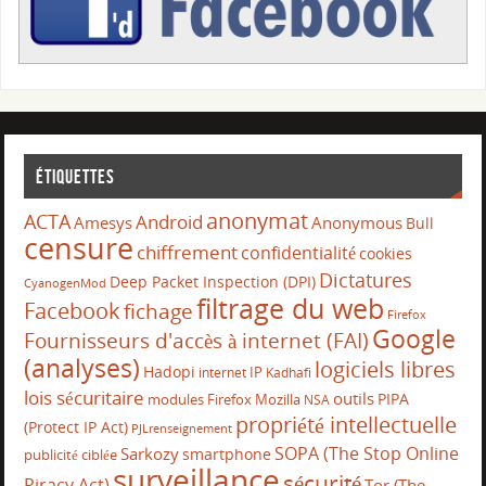
Étiquettes
anonymat
ACTA
Android
Amesys
Anonymous
Bull
censure
chiffrement
confidentialité
cookies
Dictatures
Deep Packet Inspection (DPI)
CyanogenMod
filtrage du web
Facebook
fichage
Firefox
Google
Fournisseurs d'accès à internet (FAI)
(analyses)
logiciels libres
Hadopi
IP
internet
Kadhafi
lois sécuritaire
outils
PIPA
modules Firefox
Mozilla
NSA
propriété intellectuelle
(Protect IP Act)
PJLrenseignement
SOPA (The Stop Online
Sarkozy
smartphone
publicité ciblée
surveillance
sécurité
Piracy Act)
Tor (The