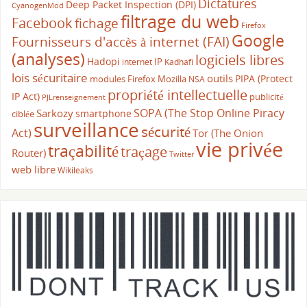
Dictatures
Deep Packet Inspection (DPI)
CyanogenMod
filtrage du web
Facebook
fichage
Firefox
Google
Fournisseurs d'accès à internet (FAI)
(analyses)
logiciels libres
Hadopi
IP
internet
Kadhafi
lois sécuritaire
outils
PIPA (Protect
modules Firefox
Mozilla
NSA
propriété intellectuelle
IP Act)
publicité
PJLrenseignement
SOPA (The Stop Online Piracy
Sarkozy
smartphone
ciblée
surveillance
sécurité
Act)
Tor (The Onion
vie privée
traçabilité
traçage
Router)
Twitter
web libre
Wikileaks