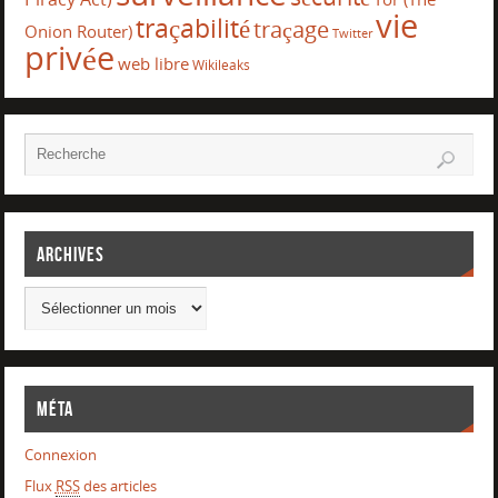
vie
traçabilité
traçage
Onion Router)
Twitter
privée
web libre
Wikileaks
Archives
Méta
Connexion
Flux
RSS
des articles