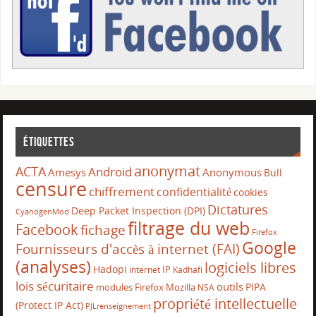
Étiquettes
anonymat
ACTA
Android
Amesys
Anonymous
Bull
censure
chiffrement
confidentialité
cookies
Dictatures
Deep Packet Inspection (DPI)
CyanogenMod
filtrage du web
Facebook
fichage
Firefox
Google
Fournisseurs d'accès à internet (FAI)
(analyses)
logiciels libres
Hadopi
IP
internet
Kadhafi
lois sécuritaire
outils
PIPA
modules Firefox
Mozilla
NSA
propriété intellectuelle
(Protect IP Act)
PJLrenseignement