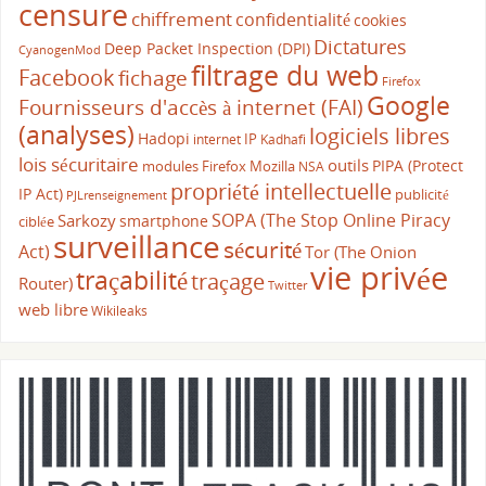
censure
chiffrement
confidentialité
cookies
Dictatures
Deep Packet Inspection (DPI)
CyanogenMod
filtrage du web
Facebook
fichage
Firefox
Google
Fournisseurs d'accès à internet (FAI)
(analyses)
logiciels libres
Hadopi
IP
internet
Kadhafi
lois sécuritaire
outils
PIPA (Protect
modules Firefox
Mozilla
NSA
propriété intellectuelle
IP Act)
publicité
PJLrenseignement
SOPA (The Stop Online Piracy
Sarkozy
smartphone
ciblée
surveillance
sécurité
Act)
Tor (The Onion
vie privée
traçabilité
traçage
Router)
Twitter
web libre
Wikileaks