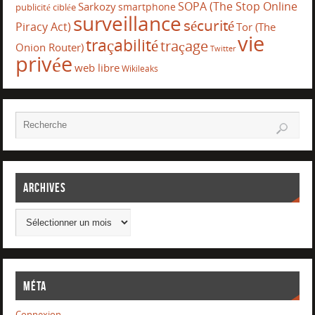
SOPA (The Stop Online
Sarkozy
smartphone
publicité ciblée
surveillance
sécurité
Piracy Act)
Tor (The
vie
traçabilité
traçage
Onion Router)
Twitter
privée
web libre
Wikileaks
Archives
Méta
Connexion