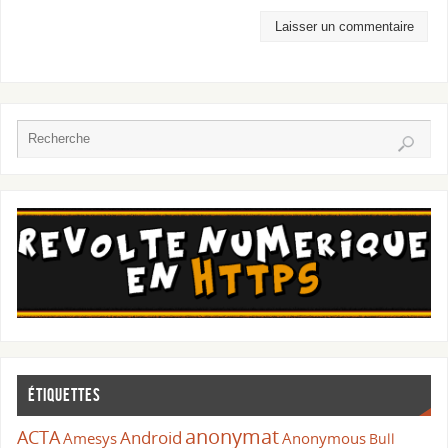
Étiquettes
anonymat
ACTA
Android
Amesys
Anonymous
Bull