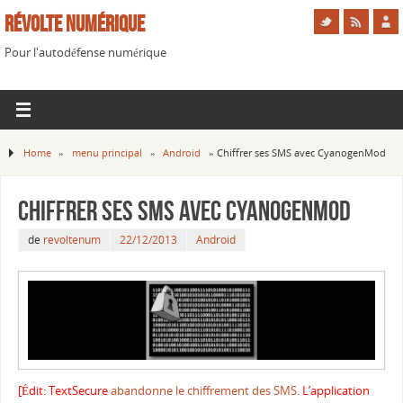
Révolte Numérique
Pour l'autodéfense numérique
Home
»
menu principal
»
Android
»
Chiffrer ses SMS avec CyanogenMod
Chiffrer ses SMS avec CyanogenMod
de
revoltenum
22/12/2013
Android
[Édit: TextSecure
abandonne le chiffrement des SMS
.
L’application