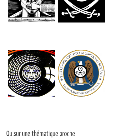
Les Droits de l'Homme sur
Le cinéma français part en
internet rendent la France
justice pour la censure du
sceptique!
net
La France arme les
Introduction à la
dictatures pour la
cryptographie et à la
surveillance du net
sécurité par @Skhaen
Ou sur une thématique proche