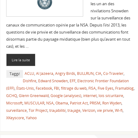
les un an des
révélations Snowden
sur la surveillance des
canaux de communication opérée par la NSA. Depuis l’été 2013, les
questions de vie privée et de surveillance des communications font
désormais partie du paysage médiatique (bien plus qu’avant en tout
cas), et les …
Lire la suite
ACLU
,
Al Jazeera
,
Angry Birds
,
BULLRUN
,
CIA
,
Co-Traveler
,
Taggé
Dishfire
,
Edward Snowden
,
EFF
,
Electronic Frontier Foundation
(EFF)
,
États-Unis
,
Facebook
,
FBI
,
filtrage du web
,
FISA
,
Five Eyes
,
Framablog
,
GCHQ
,
Glenn Greenwald
,
Google (analyses)
,
internet
,
lois sécuritaire
,
Microsoft
,
MUSCULAR
,
NSA
,
Obama
,
Patriot Act
,
PRISM
,
Ron Wyden
,
surveillance
,
Tor Project
,
traçabilité
,
traçage
,
Verizon
,
vie privée
,
Wi-fi
,
XKeyscore
,
Yahoo