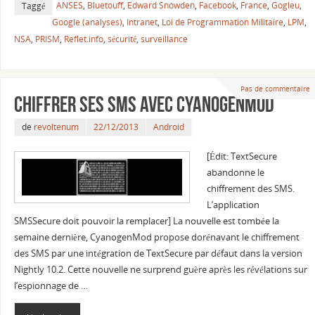
ANSES
,
Bluetouff
,
Edward Snowden
,
Facebook
,
France
,
Gogleu
,
Taggé
Google (analyses)
,
Intranet
,
Loi de Programmation Militaire
,
LPM
,
NSA
,
PRISM
,
Reflet.info
,
sécurité
,
surveillance
Pas de commentaire
Chiffrer ses SMS avec CyanogenMod
de
revoltenum
22/12/2013
Android
[Édit: TextSecure
abandonne le
chiffrement des SMS.
L’application
SMSSecure doit pouvoir la remplacer] La nouvelle est tombée la
semaine dernière, CyanogenMod propose dorénavant le chiffrement
des SMS par une intégration de TextSecure par défaut dans la version
Nightly 10.2. Cette nouvelle ne surprend guère après les révélations sur
l’espionnage de …