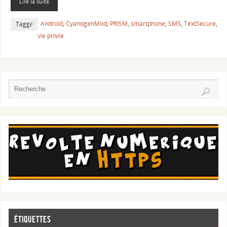
Lire la suite
Android
,
CyanogenMod
,
PRISM
,
smartphone
,
SMS
,
TextSecure
,
Taggé
vie privée
Étiquettes