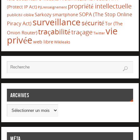
propriété intellectuelle
(Protect IP Act)
PJLrenseignement
SOPA (The Stop Online
Sarkozy
smartphone
publicité ciblée
surveillance
sécurité
Piracy Act)
Tor (The
vie
traçabilité
traçage
Onion Router)
Twitter
privée
web libre
Wikileaks
Archives
Méta