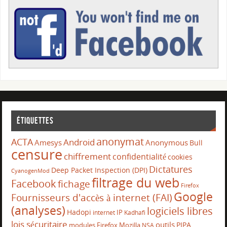
Étiquettes
anonymat
ACTA
Android
Amesys
Anonymous
Bull
censure
chiffrement
confidentialité
cookies
Dictatures
Deep Packet Inspection (DPI)
CyanogenMod
filtrage du web
Facebook
fichage
Firefox
Google
Fournisseurs d'accès à internet (FAI)
(analyses)
logiciels libres
Hadopi
IP
internet
Kadhafi
lois sécuritaire
outils
PIPA
modules Firefox
Mozilla
NSA