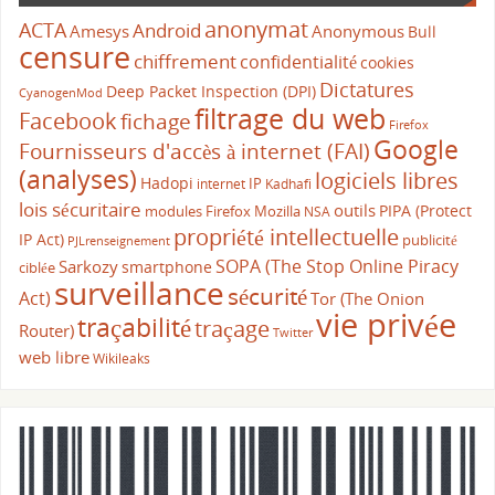
anonymat
ACTA
Android
Amesys
Anonymous
Bull
censure
chiffrement
confidentialité
cookies
Dictatures
Deep Packet Inspection (DPI)
CyanogenMod
filtrage du web
Facebook
fichage
Firefox
Google
Fournisseurs d'accès à internet (FAI)
(analyses)
logiciels libres
Hadopi
IP
internet
Kadhafi
lois sécuritaire
outils
PIPA (Protect
modules Firefox
Mozilla
NSA
propriété intellectuelle
IP Act)
publicité
PJLrenseignement
SOPA (The Stop Online Piracy
Sarkozy
smartphone
ciblée
surveillance
sécurité
Act)
Tor (The Onion
vie privée
traçabilité
traçage
Router)
Twitter
web libre
Wikileaks