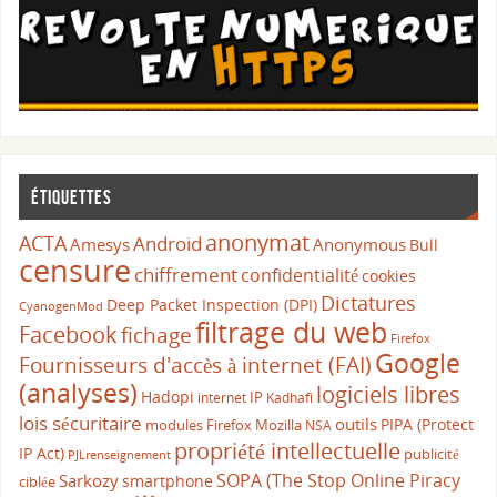
Étiquettes
anonymat
ACTA
Android
Amesys
Anonymous
Bull
censure
chiffrement
confidentialité
cookies
Dictatures
Deep Packet Inspection (DPI)
CyanogenMod
filtrage du web
Facebook
fichage
Firefox
Google
Fournisseurs d'accès à internet (FAI)
(analyses)
logiciels libres
Hadopi
IP
internet
Kadhafi
lois sécuritaire
outils
PIPA (Protect
modules Firefox
Mozilla
NSA
propriété intellectuelle
IP Act)
publicité
PJLrenseignement
SOPA (The Stop Online Piracy
Sarkozy
smartphone
ciblée