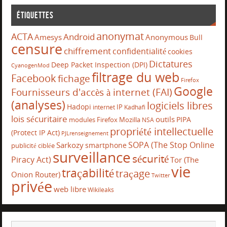
Étiquettes
anonymat
ACTA
Android
Amesys
Anonymous
Bull
censure
chiffrement
confidentialité
cookies
Dictatures
Deep Packet Inspection (DPI)
CyanogenMod
filtrage du web
Facebook
fichage
Firefox
Google
Fournisseurs d'accès à internet (FAI)
(analyses)
logiciels libres
Hadopi
IP
internet
Kadhafi
lois sécuritaire
outils
PIPA
modules Firefox
Mozilla
NSA
propriété intellectuelle
(Protect IP Act)
PJLrenseignement
SOPA (The Stop Online
Sarkozy
smartphone
publicité ciblée
surveillance
sécurité
Piracy Act)
Tor (The
vie
traçabilité
traçage
Onion Router)
Twitter
privée
web libre
Wikileaks