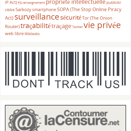
propriété intellectuelle
IP Act)
publicité
PJLrenseignement
SOPA (The Stop Online Piracy
Sarkozy
smartphone
ciblée
surveillance
sécurité
Act)
Tor (The Onion
vie privée
traçabilité
traçage
Router)
Twitter
web libre
Wikileaks