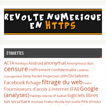
Étiquettes
anonymat
ACTA
Android
Amesys
Anonymous
Bull
censure
chiffrement
confidentialité
cookies
Dictatures
Deep Packet Inspection (DPI)
CyanogenMod
filtrage du web
Facebook
fichage
Firefox
Google
Fournisseurs d'accès à internet (FAI)
(analyses)
logiciels libres
Hadopi
IP
internet
Kadhafi
lois sécuritaire
outils
PIPA (Protect
modules Firefox
Mozilla
NSA