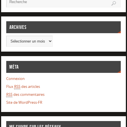
Archives
Méta
Connexion
Flux
RSS
des articles
RSS
des commentaires
Site de WordPress-FR