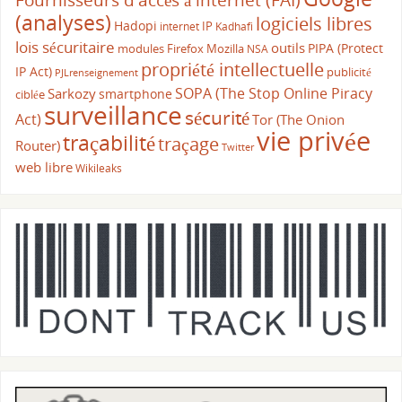
(analyses)
logiciels libres
Hadopi
IP
internet
Kadhafi
lois sécuritaire
outils
PIPA (Protect
modules Firefox
Mozilla
NSA
propriété intellectuelle
IP Act)
publicité
PJLrenseignement
SOPA (The Stop Online Piracy
Sarkozy
smartphone
ciblée
surveillance
sécurité
Act)
Tor (The Onion
vie privée
traçabilité
traçage
Router)
Twitter
web libre
Wikileaks