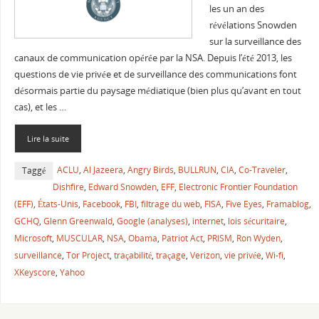
les un an des
révélations Snowden
sur la surveillance des
canaux de communication opérée par la NSA. Depuis l’été 2013, les
questions de vie privée et de surveillance des communications font
désormais partie du paysage médiatique (bien plus qu’avant en tout
cas), et les …
Lire la suite
ACLU
,
Al Jazeera
,
Angry Birds
,
BULLRUN
,
CIA
,
Co-Traveler
,
Taggé
Dishfire
,
Edward Snowden
,
EFF
,
Electronic Frontier Foundation
(EFF)
,
États-Unis
,
Facebook
,
FBI
,
filtrage du web
,
FISA
,
Five Eyes
,
Framablog
,
GCHQ
,
Glenn Greenwald
,
Google (analyses)
,
internet
,
lois sécuritaire
,
Microsoft
,
MUSCULAR
,
NSA
,
Obama
,
Patriot Act
,
PRISM
,
Ron Wyden
,
surveillance
,
Tor Project
,
traçabilité
,
traçage
,
Verizon
,
vie privée
,
Wi-fi
,
XKeyscore
,
Yahoo