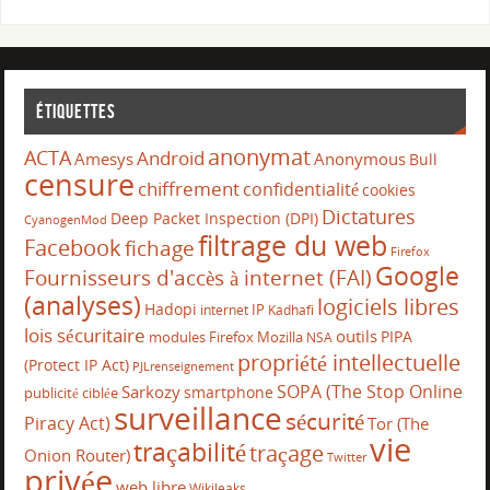
Étiquettes
anonymat
ACTA
Android
Amesys
Anonymous
Bull
censure
chiffrement
confidentialité
cookies
Dictatures
Deep Packet Inspection (DPI)
CyanogenMod
filtrage du web
Facebook
fichage
Firefox
Google
Fournisseurs d'accès à internet (FAI)
(analyses)
logiciels libres
Hadopi
IP
internet
Kadhafi
lois sécuritaire
outils
PIPA
modules Firefox
Mozilla
NSA
propriété intellectuelle
(Protect IP Act)
PJLrenseignement
SOPA (The Stop Online
Sarkozy
smartphone
publicité ciblée
surveillance
sécurité
Piracy Act)
Tor (The
vie
traçabilité
traçage
Onion Router)
Twitter
privée
web libre
Wikileaks