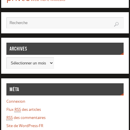
Archives
Méta
Connexion
Flux
RSS
des articles
RSS
des commentaires
Site de WordPress-FR