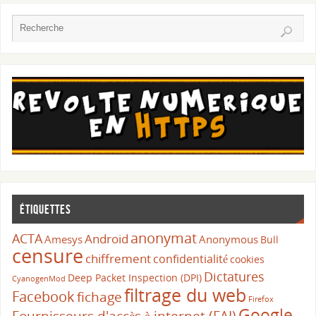
Étiquettes
anonymat
ACTA
Android
Amesys
Anonymous
Bull
censure
chiffrement
confidentialité
cookies
Dictatures
Deep Packet Inspection (DPI)
CyanogenMod
filtrage du web
Facebook
fichage
Firefox
Google
Fournisseurs d'accès à internet (FAI)