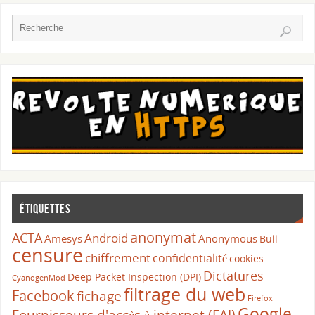
Étiquettes
anonymat
ACTA
Android
Amesys
Anonymous
Bull
censure
chiffrement
confidentialité
cookies
Dictatures
Deep Packet Inspection (DPI)
CyanogenMod
filtrage du web
Facebook
fichage
Firefox
Google
Fournisseurs d'accès à internet (FAI)