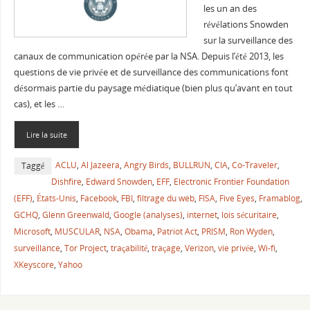
les un an des
révélations Snowden
sur la surveillance des
canaux de communication opérée par la NSA. Depuis l’été 2013, les
questions de vie privée et de surveillance des communications font
désormais partie du paysage médiatique (bien plus qu’avant en tout
cas), et les …
Lire la suite
ACLU
,
Al Jazeera
,
Angry Birds
,
BULLRUN
,
CIA
,
Co-Traveler
,
Taggé
Dishfire
,
Edward Snowden
,
EFF
,
Electronic Frontier Foundation
(EFF)
,
États-Unis
,
Facebook
,
FBI
,
filtrage du web
,
FISA
,
Five Eyes
,
Framablog
,
GCHQ
,
Glenn Greenwald
,
Google (analyses)
,
internet
,
lois sécuritaire
,
Microsoft
,
MUSCULAR
,
NSA
,
Obama
,
Patriot Act
,
PRISM
,
Ron Wyden
,
surveillance
,
Tor Project
,
traçabilité
,
traçage
,
Verizon
,
vie privée
,
Wi-fi
,
XKeyscore
,
Yahoo