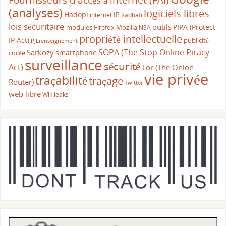
(analyses)
logiciels libres
Hadopi
IP
internet
Kadhafi
lois sécuritaire
outils
PIPA (Protect
modules Firefox
Mozilla
NSA
propriété intellectuelle
IP Act)
publicité
PJLrenseignement
SOPA (The Stop Online Piracy
Sarkozy
smartphone
ciblée
surveillance
sécurité
Act)
Tor (The Onion
vie privée
traçabilité
traçage
Router)
Twitter
web libre
Wikileaks