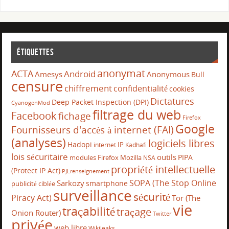
Étiquettes
anonymat
ACTA
Android
Amesys
Anonymous
Bull
censure
chiffrement
confidentialité
cookies
Dictatures
Deep Packet Inspection (DPI)
CyanogenMod
filtrage du web
Facebook
fichage
Firefox
Google
Fournisseurs d'accès à internet (FAI)
(analyses)
logiciels libres
Hadopi
IP
internet
Kadhafi
lois sécuritaire
outils
PIPA
modules Firefox
Mozilla
NSA
propriété intellectuelle
(Protect IP Act)
PJLrenseignement
SOPA (The Stop Online
Sarkozy
smartphone
publicité ciblée
surveillance
sécurité
Piracy Act)
Tor (The
vie
traçabilité
traçage
Onion Router)
Twitter
privée
web libre
Wikileaks