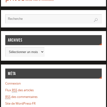
Archives
Méta
Connexion
Flux
RSS
des articles
RSS
des commentaires
Site de WordPress-FR