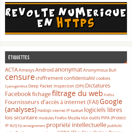
Étiquettes
anonymat
ACTA
Android
Amesys
Anonymous
Bull
censure
chiffrement
confidentialité
cookies
Dictatures
Deep Packet Inspection (DPI)
CyanogenMod
filtrage du web
Facebook
fichage
Firefox
Google
Fournisseurs d'accès à internet (FAI)
(analyses)
logiciels libres
Hadopi
IP
internet
Kadhafi
lois sécuritaire
outils
PIPA (Protect
modules Firefox
Mozilla
NSA
propriété intellectuelle
IP Act)
publicité
PJLrenseignement