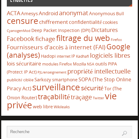
Étiquettes
anonymat
ACTA
Android
Amesys
Anonymous
Bull
censure
chiffrement
confidentialité
cookies
Dictatures
Deep Packet Inspection (DPI)
CyanogenMod
filtrage du web
Facebook
fichage
Firefox
Google
Fournisseurs d'accès à internet (FAI)
(analyses)
logiciels libres
Hadopi
IP
internet
Kadhafi
lois sécuritaire
outils
PIPA
modules Firefox
Mozilla
NSA
propriété intellectuelle
(Protect IP Act)
PJLrenseignement
SOPA (The Stop Online
Sarkozy
smartphone
publicité ciblée
surveillance
sécurité
Piracy Act)
Tor (The
vie
traçabilité
traçage
Onion Router)
Twitter
privée
web libre
Wikileaks