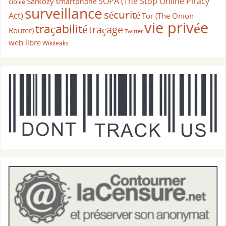
SOPA (The Stop Online Piracy
Sarkozy
smartphone
ciblée
surveillance
sécurité
Act)
Tor (The Onion
vie privée
traçabilité
traçage
Router)
Twitter
web libre
Wikileaks