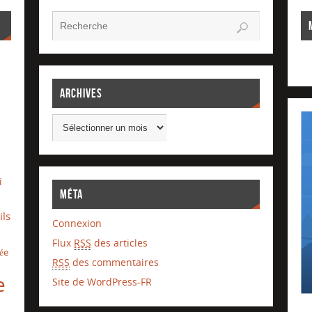
Archives
i
Méta
ils
Connexion
Flux
RSS
des articles
lée
RSS
des commentaires
e
Site de WordPress-FR