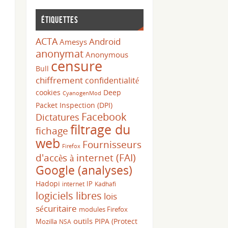
Étiquettes
ACTA
Android
Amesys
anonymat
Anonymous
censure
Bull
chiffrement
confidentialité
cookies
Deep
CyanogenMod
Packet Inspection (DPI)
Facebook
Dictatures
filtrage du
fichage
web
Fournisseurs
Firefox
d'accès à internet (FAI)
Google (analyses)
Hadopi
IP
internet
Kadhafi
logiciels libres
lois
sécuritaire
modules Firefox
outils
PIPA (Protect
Mozilla
NSA