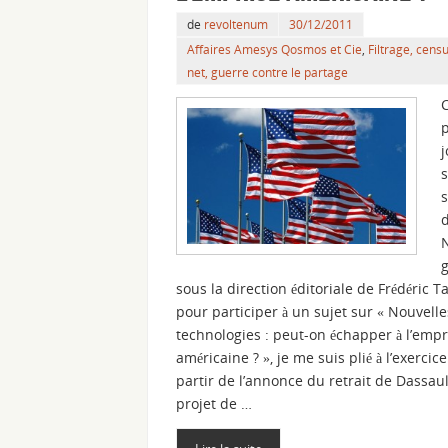
de
revoltenum
30/12/2011
Affaires Amesys Qosmos et Cie
,
Filtrage, cens
net, guerre contre le partage
j
s
s
g
sous la direction éditoriale de Frédéric T
pour participer à un sujet sur « Nouvelle
technologies : peut-on échapper à l’empr
américaine ? », je me suis plié à l’exercice.
partir de l’annonce du retrait de Dassau
projet de …