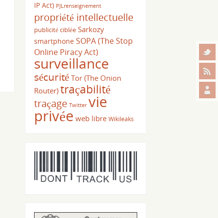
IP Act)
PJLrenseignement
propriété intellectuelle
Sarkozy
publicité ciblée
SOPA (The Stop
smartphone
Online Piracy Act)
surveillance
sécurité
Tor (The Onion
traçabilité
Router)
vie
traçage
Twitter
privée
web libre
Wikileaks