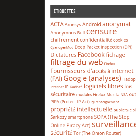
Étiquettes
anonymat
ACTA
Android
Amesys
censure
Anonymous
Bull
chiffrement
confidentialité
cookies
Deep Packet Inspection (DPI)
CyanogenMod
Facebook
Dictatures
fichage
filtrage du web
Firefox
Fournisseurs d'accès à internet
Google (analyses)
(FAI)
Hadop
logiciels libres
lois
IP
internet
Kadhafi
sécuritaire
out
modules Firefox
Mozilla
NSA
PIPA (Protect IP Act)
PJLrenseignement
propriété intellectuelle
publicité cib
SOPA (The Stop
Sarkozy
smartphone
surveillanc
Online Piracy Act)
sécurité
Tor (The Onion Router)