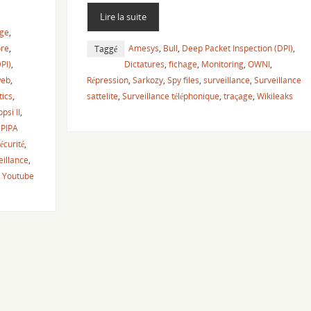
Lire la suite
age
,
re
,
Amesys
,
Bull
,
Deep Packet Inspection (DPI)
,
Taggé
PI)
,
Dictatures
,
fichage
,
Monitoring
,
OWNI
,
web
,
Répression
,
Sarkozy
,
Spy files
,
surveillance
,
Surveillance
tics
,
sattelite
,
Surveillance téléphonique
,
traçage
,
Wikileaks
psi II
,
,
PIPA
écurité
,
eillance
,
,
Youtube