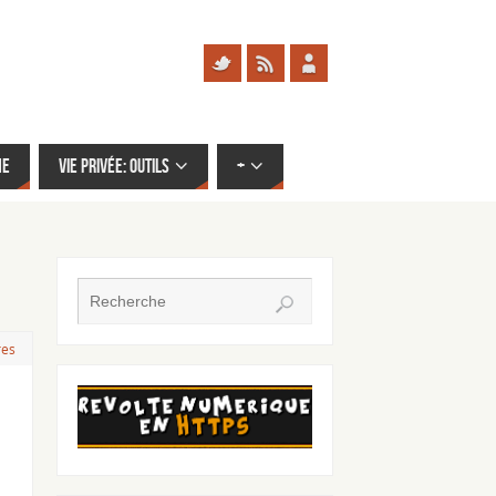
me
Vie privée: outils
+
res