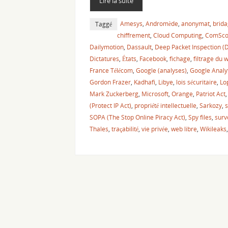
Lire la suite
Amesys
,
Andromède
,
anonymat
,
brid
Taggé
chiffrement
,
Cloud Computing
,
ComSco
Dailymotion
,
Dassault
,
Deep Packet Inspection (D
Dictatures
,
États
,
Facebook
,
fichage
,
filtrage du 
France Télécom
,
Google (analyses)
,
Google Analy
Gordon Frazer
,
Kadhafi
,
Libye
,
lois sécuritaire
,
Lop
Mark Zuckerberg
,
Microsoft
,
Orange
,
Patriot Act
(Protect IP Act)
,
propriété intellectuelle
,
Sarkozy
,
s
SOPA (The Stop Online Piracy Act)
,
Spy files
,
surv
Thales
,
traçabilité
,
vie privée
,
web libre
,
Wikileaks