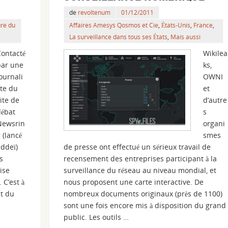
de
revoltenum
01/12/2011
ure du
Affaires Amesys Qosmos et Cie
,
États-Unis
,
France
,
La surveillance dans tous ses États
,
Mais aussi
Contacté
Wikilea
par une
ks,
ournali
OWNI
te du
et
ite de
d’autre
débat
s
Newsrin
organi
 (lancé
smes
addeï)
de presse ont effectué un sérieux travail de
s
recensement des entreprises participant à la
ise
surveillance du réseau au niveau mondial, et
 C’est à
nous proposent une carte interactive. De
lt du
nombreux documents originaux (près de 1100)
sont une fois encore mis à disposition du grand
public. Les outils …