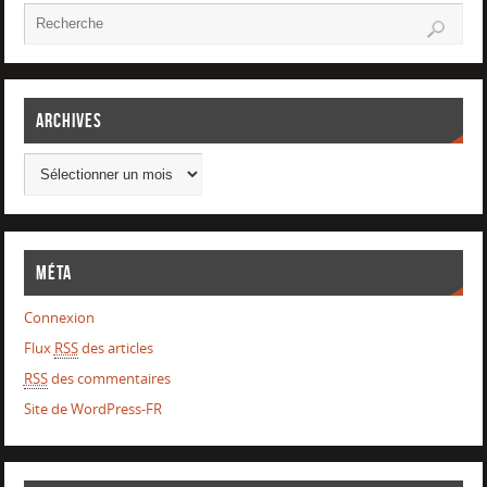
Archives
Méta
Connexion
Flux
RSS
des articles
RSS
des commentaires
Site de WordPress-FR