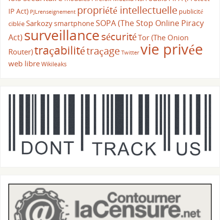
propriété intellectuelle
IP Act)
publicité
PJLrenseignement
SOPA (The Stop Online Piracy
Sarkozy
smartphone
ciblée
surveillance
sécurité
Act)
Tor (The Onion
vie privée
traçabilité
traçage
Router)
Twitter
web libre
Wikileaks