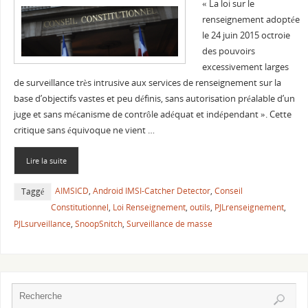
« La loi sur le
renseignement adoptée
le 24 juin 2015 octroie
des pouvoirs
excessivement larges
de surveillance très intrusive aux services de renseignement sur la
base d’objectifs vastes et peu définis, sans autorisation préalable d’un
juge et sans mécanisme de contrôle adéquat et indépendant ». Cette
critique sans équivoque ne vient …
Lire la suite
AIMSICD
,
Android IMSI-Catcher Detector
,
Conseil
Taggé
Constitutionnel
,
Loi Renseignement
,
outils
,
PJLrenseignement
,
PJLsurveillance
,
SnoopSnitch
,
Surveillance de masse