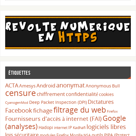
Étiquettes
anonymat
ACTA
Android
Amesys
Anonymous
Bull
censure
chiffrement
confidentialité
cookies
Dictatures
Deep Packet Inspection (DPI)
CyanogenMod
filtrage du web
Facebook
fichage
Firefox
Google
Fournisseurs d'accès à internet (FAI)
(analyses)
logiciels libres
Hadopi
IP
internet
Kadhafi
lois sécuritaire
outils
PIPA (Protect
modules Firefox
Mozilla
NSA