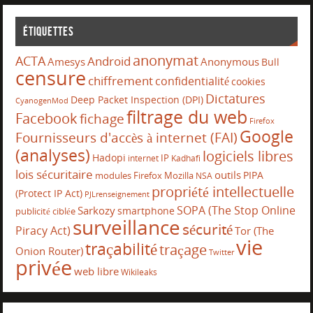
Étiquettes
anonymat
ACTA
Android
Amesys
Anonymous
Bull
censure
chiffrement
confidentialité
cookies
Dictatures
Deep Packet Inspection (DPI)
CyanogenMod
filtrage du web
Facebook
fichage
Firefox
Google
Fournisseurs d'accès à internet (FAI)
(analyses)
logiciels libres
Hadopi
IP
internet
Kadhafi
lois sécuritaire
outils
PIPA
modules Firefox
Mozilla
NSA
propriété intellectuelle
(Protect IP Act)
PJLrenseignement
SOPA (The Stop Online
Sarkozy
smartphone
publicité ciblée
surveillance
sécurité
Piracy Act)
Tor (The
vie
traçabilité
traçage
Onion Router)
Twitter
privée
web libre
Wikileaks