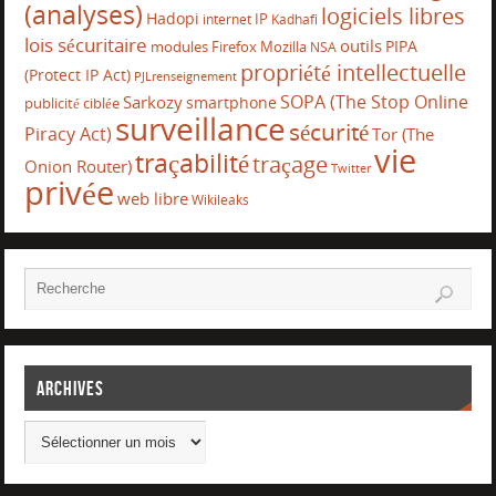
(analyses)
logiciels libres
Hadopi
IP
internet
Kadhafi
lois sécuritaire
outils
PIPA
modules Firefox
Mozilla
NSA
propriété intellectuelle
(Protect IP Act)
PJLrenseignement
SOPA (The Stop Online
Sarkozy
smartphone
publicité ciblée
surveillance
sécurité
Piracy Act)
Tor (The
vie
traçabilité
traçage
Onion Router)
Twitter
privée
web libre
Wikileaks
Archives