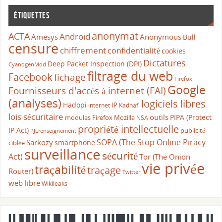
Étiquettes
anonymat
ACTA
Android
Amesys
Anonymous
Bull
censure
chiffrement
confidentialité
cookies
Dictatures
Deep Packet Inspection (DPI)
CyanogenMod
filtrage du web
Facebook
fichage
Firefox
Google
Fournisseurs d'accès à internet (FAI)
(analyses)
logiciels libres
Hadopi
IP
internet
Kadhafi
lois sécuritaire
outils
PIPA (Protect
modules Firefox
Mozilla
NSA
propriété intellectuelle
IP Act)
publicité
PJLrenseignement
SOPA (The Stop Online Piracy
Sarkozy
smartphone
ciblée
surveillance
sécurité
Act)
Tor (The Onion
vie privée
traçabilité
traçage
Router)
Twitter
web libre
Wikileaks