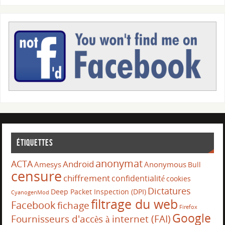
Étiquettes
anonymat
ACTA
Android
Amesys
Anonymous
Bull
censure
chiffrement
confidentialité
cookies
Dictatures
Deep Packet Inspection (DPI)
CyanogenMod
filtrage du web
Facebook
fichage
Firefox
Google
Fournisseurs d'accès à internet (FAI)