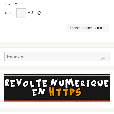
spam:
*
cinq
−
=
3