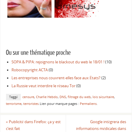
L'Iran passe à la vitesse
Le DPI made in France par
supérieure et censure le
@Manhack, @Bluetouff et
https
@Kitetoa
Ou sur une thématique proche
SOPA & PIPA: rejoignons le blackout du web le 18/01 !
(10)
Robocopyright ACTA
(0)
Les entreprises nous couvrent-elles face aux États?
(2)
La Russie veut interdire le réseau Tor
(0)
Taggé
censure
,
Charlie Hebdo
,
DNS
,
filtrage du web
,
lois sécuritaire
,
terrorisme
,
terroristes
.
Lien pour marque-pages :
Permaliens
.
«
Publicité dans Firefox: ça y est
Google intègrera des
c’est fait
informations médicales dans