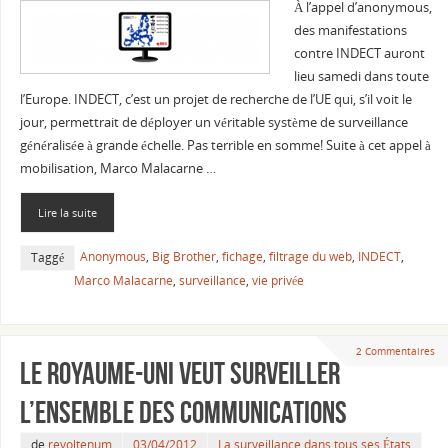
À l’appel d’anonymous,
des manifestations
contre INDECT auront
lieu samedi dans toute
l’Europe. INDECT, c’est un projet de recherche de l’UE qui, s’il voit le
jour, permettrait de déployer un véritable système de surveillance
généralisée à grande échelle. Pas terrible en somme! Suite à cet appel à
mobilisation, Marco Malacarne …
Lire la suite
Anonymous
,
Big Brother
,
fichage
,
filtrage du web
,
INDECT
,
Taggé
Marco Malacarne
,
surveillance
,
vie privée
2 Commentaires
Le Royaume-Uni veut surveiller
l’ensemble des communications
de
revoltenum
03/04/2012
La surveillance dans tous ses États