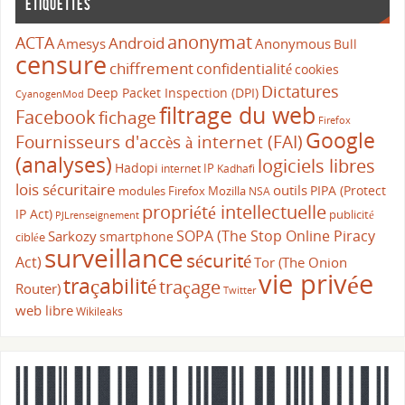
Étiquettes
anonymat
ACTA
Android
Amesys
Anonymous
Bull
censure
chiffrement
confidentialité
cookies
Dictatures
Deep Packet Inspection (DPI)
CyanogenMod
filtrage du web
Facebook
fichage
Firefox
Google
Fournisseurs d'accès à internet (FAI)
(analyses)
logiciels libres
Hadopi
IP
internet
Kadhafi
lois sécuritaire
outils
PIPA (Protect
modules Firefox
Mozilla
NSA
propriété intellectuelle
IP Act)
publicité
PJLrenseignement
SOPA (The Stop Online Piracy
Sarkozy
smartphone
ciblée
surveillance
sécurité
Act)
Tor (The Onion
vie privée
traçabilité
traçage
Router)
Twitter
web libre
Wikileaks