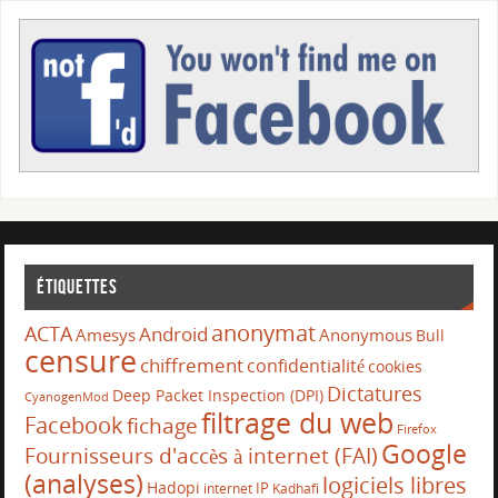
Étiquettes
anonymat
ACTA
Android
Amesys
Anonymous
Bull
censure
chiffrement
confidentialité
cookies
Dictatures
Deep Packet Inspection (DPI)
CyanogenMod
filtrage du web
Facebook
fichage
Firefox
Google
Fournisseurs d'accès à internet (FAI)
(analyses)
logiciels libres
Hadopi
IP
internet
Kadhafi