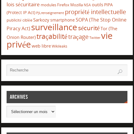
lois sécuritaire
outils
PIPA
modules Firefox
Mozilla
NSA
propriété intellectuelle
(Protect IP Act)
PJLrenseignement
SOPA (The Stop Online
Sarkozy
smartphone
publicité ciblée
surveillance
sécurité
Piracy Act)
Tor (The
vie
traçabilité
traçage
Onion Router)
Twitter
privée
web libre
Wikileaks
Archives