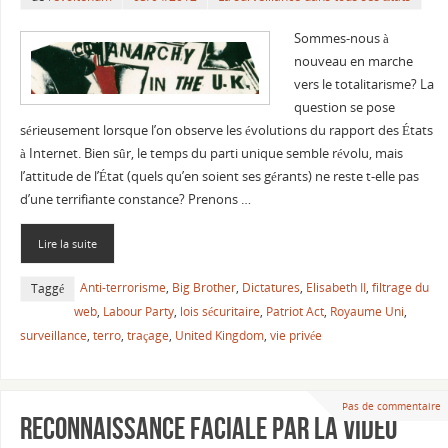
Sommes-nous à
nouveau en marche
vers le totalitarisme? La
question se pose
sérieusement lorsque l’on observe les évolutions du rapport des États
à Internet. Bien sûr, le temps du parti unique semble révolu, mais
l’attitude de l’État (quels qu’en soient ses gérants) ne reste t-elle pas
d’une terrifiante constance? Prenons …
Lire la suite
Anti-terrorisme
,
Big Brother
,
Dictatures
,
Elisabeth II
,
filtrage du
Taggé
web
,
Labour Party
,
lois sécuritaire
,
Patriot Act
,
Royaume Uni
,
surveillance
,
terro
,
traçage
,
United Kingdom
,
vie privée
Pas de commentaire
Reconnaissance faciale par la vidéo