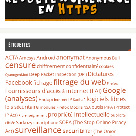
Étiquettes
anonymat
ACTA
Android
Amesys
Anonymous
Bull
censure
chiffrement
confidentialité
cookies
Dictatures
Deep Packet Inspection (DPI)
CyanogenMod
filtrage du web
Facebook
fichage
Firefox
Google
Fournisseurs d'accès à internet (FAI)
(analyses)
logiciels libres
Hadopi
IP
internet
Kadhafi
lois sécuritaire
outils
PIPA (Protect
modules Firefox
Mozilla
NSA
propriété intellectuelle
IP Act)
publicité
PJLrenseignement
SOPA (The Stop Online Piracy
Sarkozy
smartphone
ciblée
surveillance
sécurité
Act)
Tor (The Onion