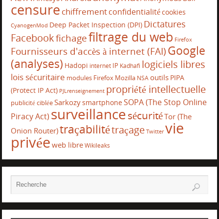
censure
chiffrement
confidentialité
cookies
Dictatures
Deep Packet Inspection (DPI)
CyanogenMod
filtrage du web
Facebook
fichage
Firefox
Google
Fournisseurs d'accès à internet (FAI)
(analyses)
logiciels libres
Hadopi
IP
internet
Kadhafi
lois sécuritaire
outils
PIPA
modules Firefox
Mozilla
NSA
propriété intellectuelle
(Protect IP Act)
PJLrenseignement
SOPA (The Stop Online
Sarkozy
smartphone
publicité ciblée
surveillance
sécurité
Piracy Act)
Tor (The
vie
traçabilité
traçage
Onion Router)
Twitter
privée
web libre
Wikileaks