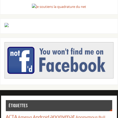
Étiquettes
anonymat
ACTA
Android
Amesys
Anonymous
Bull