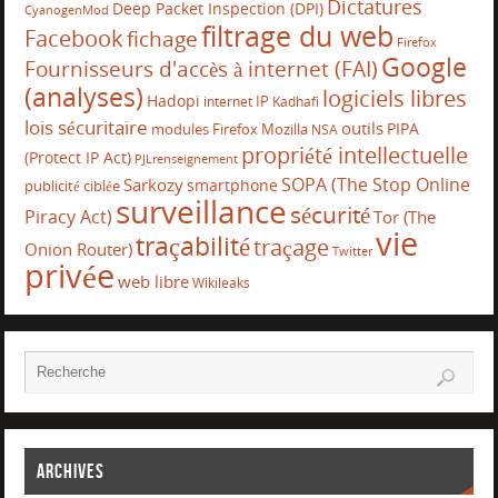
Dictatures
Deep Packet Inspection (DPI)
CyanogenMod
filtrage du web
Facebook
fichage
Firefox
Google
Fournisseurs d'accès à internet (FAI)
(analyses)
logiciels libres
Hadopi
IP
internet
Kadhafi
lois sécuritaire
outils
PIPA
modules Firefox
Mozilla
NSA
propriété intellectuelle
(Protect IP Act)
PJLrenseignement
SOPA (The Stop Online
Sarkozy
smartphone
publicité ciblée
surveillance
sécurité
Piracy Act)
Tor (The
vie
traçabilité
traçage
Onion Router)
Twitter
privée
web libre
Wikileaks
Archives