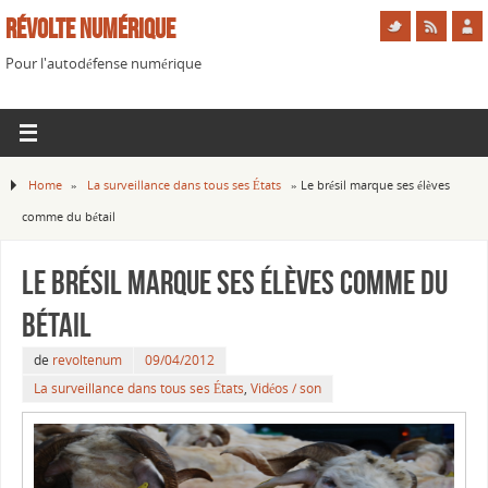
Révolte Numérique
Pour l'autodéfense numérique
Home
»
La surveillance dans tous ses États
»
Le brésil marque ses élèves
comme du bétail
Le brésil marque ses élèves comme du
bétail
de
revoltenum
09/04/2012
La surveillance dans tous ses États
,
Vidéos / son