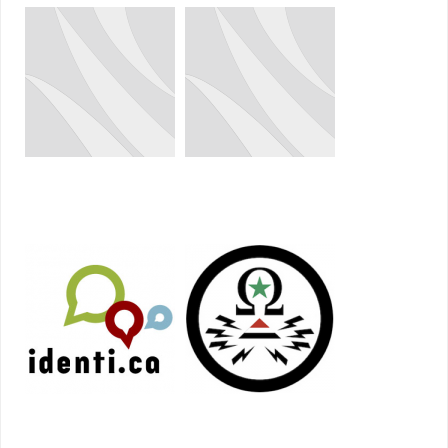
Ant Video downloader
Stop ACTA!
trace les usagers
Nouveau flux RSS de mon
Telecomix c'est quoi?
profil identi.ca