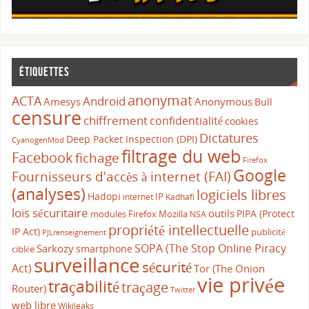
Étiquettes
anonymat
ACTA
Android
Amesys
Anonymous
Bull
censure
chiffrement
confidentialité
cookies
Dictatures
Deep Packet Inspection (DPI)
CyanogenMod
filtrage du web
Facebook
fichage
Firefox
Google
Fournisseurs d'accès à internet (FAI)
(analyses)
logiciels libres
Hadopi
IP
internet
Kadhafi
lois sécuritaire
outils
PIPA (Protect
modules Firefox
Mozilla
NSA
propriété intellectuelle
IP Act)
publicité
PJLrenseignement
SOPA (The Stop Online Piracy
Sarkozy
smartphone
ciblée
surveillance
sécurité
Act)
Tor (The Onion
vie privée
traçabilité
traçage
Router)
Twitter
web libre
Wikileaks