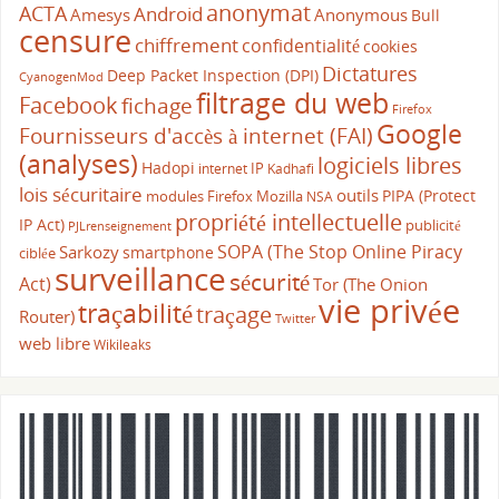
anonymat
ACTA
Android
Amesys
Anonymous
Bull
censure
chiffrement
confidentialité
cookies
Dictatures
Deep Packet Inspection (DPI)
CyanogenMod
filtrage du web
Facebook
fichage
Firefox
Google
Fournisseurs d'accès à internet (FAI)
(analyses)
logiciels libres
Hadopi
IP
internet
Kadhafi
lois sécuritaire
outils
PIPA (Protect
modules Firefox
Mozilla
NSA
propriété intellectuelle
IP Act)
publicité
PJLrenseignement
SOPA (The Stop Online Piracy
Sarkozy
smartphone
ciblée
surveillance
sécurité
Act)
Tor (The Onion
vie privée
traçabilité
traçage
Router)
Twitter
web libre
Wikileaks