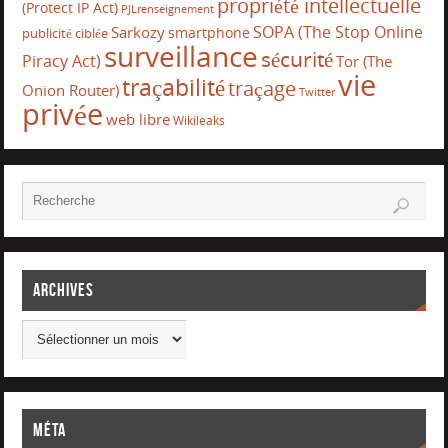
propriété intellectuelle
(Protect IP Act)
PJLrenseignement
SOPA (The Stop Online
Sarkozy
smartphone
publicité ciblée
surveillance
sécurité
Piracy Act)
Tor (The
vie
traçabilité
traçage
Onion Router)
Twitter
privée
web libre
Wikileaks
Archives
Méta