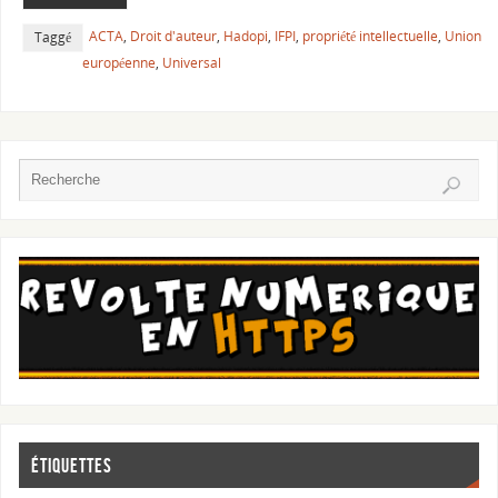
ACTA
,
Droit d'auteur
,
Hadopi
,
IFPI
,
propriété intellectuelle
,
Union
Taggé
européenne
,
Universal
Étiquettes