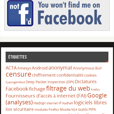
Étiquettes
anonymat
ACTA
Android
Amesys
Anonymous
Bull
censure
chiffrement
confidentialité
cookies
Dictatures
Deep Packet Inspection (DPI)
CyanogenMod
filtrage du web
Facebook
fichage
Firefox
Google
Fournisseurs d'accès à internet (FAI)
(analyses)
logiciels libres
Hadopi
IP
internet
Kadhafi
lois sécuritaire
outils
PIPA
modules Firefox
Mozilla
NSA