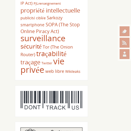
IP Act)
PJLrenseignement
propriété intellectuelle
Sarkozy
publicité ciblée
SOPA (The Stop
smartphone
Online Piracy Act)
surveillance
sécurité
Tor (The Onion
traçabilité
Router)
vie
traçage
Twitter
privée
web libre
Wikileaks