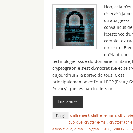
Non, cela n’es
réservé à Jame
ou aux geeks
convaincus de
l’existence d’u
complot extra-
terrestre! Bien
qu’étant une
technologie issue du domaine militaire, 
cryptographie s’est démocratisée et se t
aujourd’hui à la portée de tous. C’est
principalement avec l’outil PGP (Pretty 
Privacy) que les particuliers ont …
Lire la suite
chiffrement
,
chiffrer e-mails
,
clé privée
Taggé
publique
,
crypter e-mail
,
cryptographie
asymétrique
,
e-mail
,
Enigmail
,
GNU
,
GnuPG
,
GPG