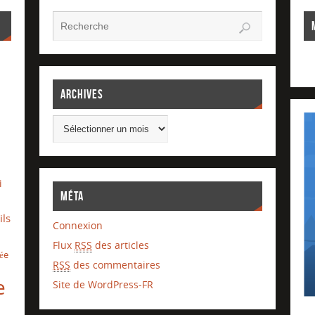
Archives
i
Méta
ils
Connexion
Flux
RSS
des articles
lée
RSS
des commentaires
e
Site de WordPress-FR