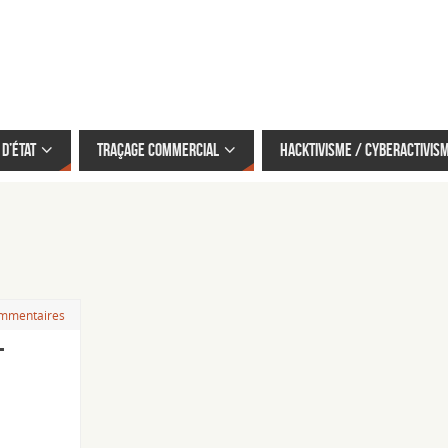
d’État
Traçage commercial
Hacktivisme / cyberactivis
mmentaires
-