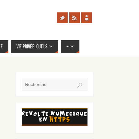
me
Vie privée: outils
+