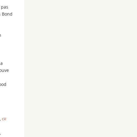
t pas
s Bond
n
la
rouve
Good
,
clé
,