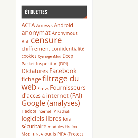
Étiquettes
ACTA
Android
Amesys
anonymat
Anonymous
censure
Bull
chiffrement
confidentialité
cookies
Deep
CyanogenMod
Packet Inspection (DPI)
Facebook
Dictatures
filtrage du
fichage
web
Fournisseurs
Firefox
d'accès à internet (FAI)
Google (analyses)
Hadopi
IP
internet
Kadhafi
logiciels libres
lois
sécuritaire
modules Firefox
outils
PIPA (Protect
Mozilla
NSA