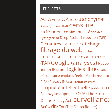
Étiquettes
anonymat
ACTA
Android
Amesys
censure
Anonymous
Bull
chiffrement
confidentialité
cookies
Deep Packet Inspection (DPI)
CyanogenMod
Facebook
Dictatures
fichage
filtrage du web
Firefox
Fournisseurs d'accès à internet
Google (analyses)
(FAI)
Hadop
logiciels libres
lois
IP
internet
Kadhafi
sécuritaire
out
modules Firefox
Mozilla
NSA
PIPA (Protect IP Act)
PJLrenseignement
propriété intellectuelle
publicité cib
SOPA (The Stop
Sarkozy
smartphone
surveillanc
Online Piracy Act)
sécurité
Tor (The Onion Router)