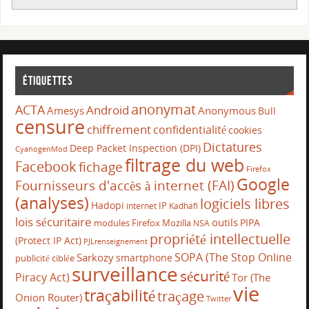
Étiquettes
anonymat
ACTA
Android
Amesys
Anonymous
Bull
censure
chiffrement
confidentialité
cookies
Dictatures
Deep Packet Inspection (DPI)
CyanogenMod
filtrage du web
Facebook
fichage
Firefox
Google
Fournisseurs d'accès à internet (FAI)
(analyses)
logiciels libres
Hadopi
IP
internet
Kadhafi
lois sécuritaire
outils
PIPA
modules Firefox
Mozilla
NSA
propriété intellectuelle
(Protect IP Act)
PJLrenseignement
SOPA (The Stop Online
Sarkozy
smartphone
publicité ciblée
surveillance
sécurité
Piracy Act)
Tor (The
vie
traçabilité
traçage
Onion Router)
Twitter