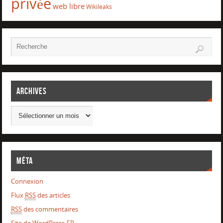
privée
web libre
Wikileaks
Archives
Méta
Connexion
Flux
RSS
des articles
RSS
des commentaires