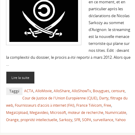
en ce moment, et en
particulier après les
déclarations de Nicolas
Sarkozy au sommet
d’Avignon: le streaming
est la nouvelle menace
terroriste qui plane sur
nos têtes. Édit : devant
la complexité du dossier, le procès a été reporté à mars 2012. Alors que
…
Lire la suite
ACTA
,
AlloMovie
,
AlloShare
,
AlloShowTv
,
Bouygues
,
censure
,
Taggé
Cour de Justice de l'Union Européenne (CJUE)
,
Darty
,
filtrage du
web
,
Fournisseurs d'accès à internet (FAI)
,
France Télécom
,
Free
,
MegaUpload
,
Megavideo
,
Microsoft
,
moteur de recherche
,
Numéricable
,
Orange
,
propriété intellectuelle
,
Sarkozy
,
SFR
,
SOPA
,
surveillance
,
Yahoo