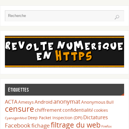
Étiquettes
anonymat
ACTA
Android
Amesys
Anonymous
Bull
censure
chiffrement
confidentialité
cookies
Dictatures
Deep Packet Inspection (DPI)
CyanogenMod
filtrage du web
Facebook
fichage
Firefox