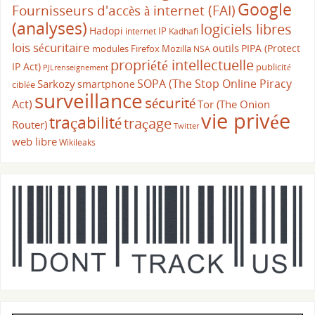
Google
Fournisseurs d'accès à internet (FAI)
(analyses)
logiciels libres
Hadopi
IP
internet
Kadhafi
lois sécuritaire
outils
PIPA (Protect
modules Firefox
Mozilla
NSA
propriété intellectuelle
IP Act)
publicité
PJLrenseignement
SOPA (The Stop Online Piracy
Sarkozy
smartphone
ciblée
surveillance
sécurité
Act)
Tor (The Onion
vie privée
traçabilité
traçage
Router)
Twitter
web libre
Wikileaks