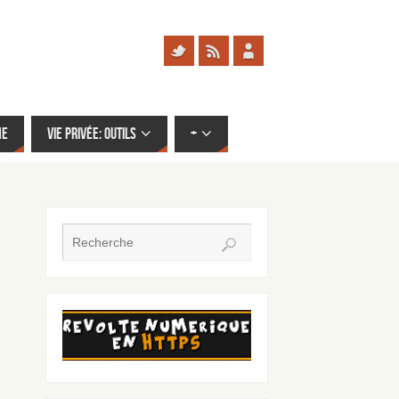
me
Vie privée: outils
+