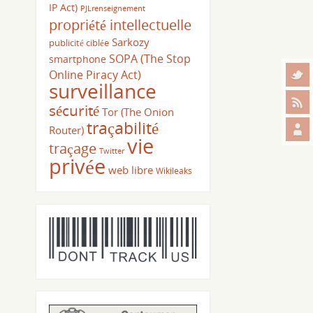
IP Act)
PJLrenseignement
propriété intellectuelle
Sarkozy
publicité ciblée
SOPA (The Stop
smartphone
Online Piracy Act)
surveillance
sécurité
Tor (The Onion
traçabilité
Router)
vie
traçage
Twitter
privée
web libre
Wikileaks