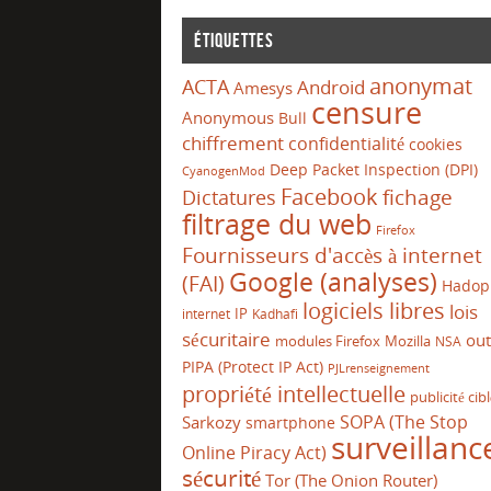
Étiquettes
anonymat
ACTA
Android
Amesys
censure
Anonymous
Bull
chiffrement
confidentialité
cookies
Deep Packet Inspection (DPI)
CyanogenMod
Facebook
Dictatures
fichage
filtrage du web
Firefox
Fournisseurs d'accès à internet
Google (analyses)
(FAI)
Hadop
logiciels libres
lois
IP
internet
Kadhafi
sécuritaire
out
modules Firefox
Mozilla
NSA
PIPA (Protect IP Act)
PJLrenseignement
propriété intellectuelle
publicité cib
SOPA (The Stop
Sarkozy
smartphone
surveillanc
Online Piracy Act)
sécurité
Tor (The Onion Router)