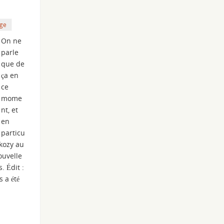
age
On ne
parle
que de
ça en
ce
mome
nt, et
en
particu
rkozy au
ouvelle
. Édit :
s a été