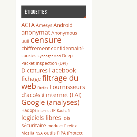
Étiquettes
ACTA
Android
Amesys
anonymat
Anonymous
censure
Bull
chiffrement
confidentialité
cookies
Deep
CyanogenMod
Packet Inspection (DPI)
Facebook
Dictatures
filtrage du
fichage
web
Fournisseurs
Firefox
d'accès à internet (FAI)
Google (analyses)
Hadopi
IP
internet
Kadhafi
logiciels libres
lois
sécuritaire
modules Firefox
outils
PIPA (Protect
Mozilla
NSA