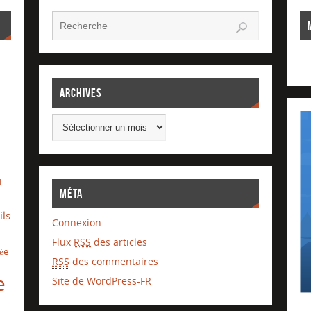
Archives
i
Méta
ils
Connexion
Flux
RSS
des articles
lée
RSS
des commentaires
e
Site de WordPress-FR