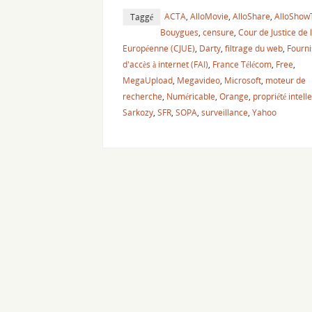
ACTA
,
AlloMovie
,
AlloShare
,
AlloShow
Taggé
Bouygues
,
censure
,
Cour de Justice de 
Européenne (CJUE)
,
Darty
,
filtrage du web
,
Fourni
d'accès à internet (FAI)
,
France Télécom
,
Free
,
MegaUpload
,
Megavideo
,
Microsoft
,
moteur de
recherche
,
Numéricable
,
Orange
,
propriété intell
Sarkozy
,
SFR
,
SOPA
,
surveillance
,
Yahoo