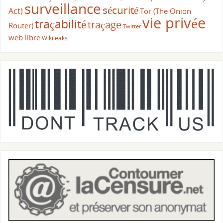
surveillance
sécurité
Act)
Tor (The Onion
vie privée
traçabilité
traçage
Router)
Twitter
web libre
Wikileaks