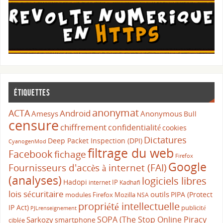
Étiquettes
anonymat
ACTA
Android
Amesys
Anonymous
Bull
censure
chiffrement
confidentialité
cookies
Dictatures
Deep Packet Inspection (DPI)
CyanogenMod
filtrage du web
Facebook
fichage
Firefox
Google
Fournisseurs d'accès à internet (FAI)
(analyses)
logiciels libres
Hadopi
IP
internet
Kadhafi
lois sécuritaire
outils
PIPA (Protect
modules Firefox
Mozilla
NSA
propriété intellectuelle
IP Act)
publicité
PJLrenseignement
SOPA (The Stop Online Piracy
Sarkozy
smartphone
ciblée