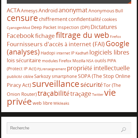
anonymat
ACTA
Android
Amesys
Anonymous
Bull
censure
chiffrement
confidentialité
cookies
Dictatures
Deep Packet Inspection (DPI)
CyanogenMod
filtrage du web
Facebook
fichage
Firefox
Google
Fournisseurs d'accès à internet (FAI)
(analyses)
logiciels libres
Hadopi
IP
internet
Kadhafi
lois sécuritaire
outils
PIPA
modules Firefox
Mozilla
NSA
propriété intellectuelle
(Protect IP Act)
PJLrenseignement
SOPA (The Stop Online
Sarkozy
smartphone
publicité ciblée
surveillance
sécurité
Piracy Act)
Tor (The
vie
traçabilité
traçage
Onion Router)
Twitter
privée
web libre
Wikileaks