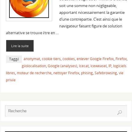
soit une somme non négligeable,
apportant nécessairement la garantie
d’une contrepartie. C’est ainsi que le
navigateur faisant figure de solution
alternative se trouve être en …
Lire la suite
anonymat
,
cookie tiers
,
cookies
,
enlever Google Firefox
,
Firefox
,
Taggé
géolocalisation
,
Google (analyses)
,
Icecat
,
Iceweasel
,
IP
,
logiciels
libres
,
moteur de recherche
,
nettoyer Firefox
,
phising
,
Safebrowsing
,
vie
privée