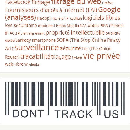
filtrage du web
Facebook
fichage
Firefox
Google
Fournisseurs d'accès à internet (FAI)
(analyses)
logiciels libres
Hadopi
IP
internet
Kadhafi
lois sécuritaire
outils
PIPA (Protect
modules Firefox
Mozilla
NSA
propriété intellectuelle
IP Act)
publicité
PJLrenseignement
SOPA (The Stop Online Piracy
Sarkozy
smartphone
ciblée
surveillance
sécurité
Act)
Tor (The Onion
vie privée
traçabilité
traçage
Router)
Twitter
web libre
Wikileaks