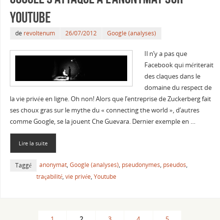
YouTube
de
revoltenum
26/07/2012
Google (analyses)
Il n’y a pas que
Facebook qui mériterait
des claques dans le
domaine du respect de
la vie privée en ligne. Oh non! Alors que l’entreprise de Zuckerberg fait
ses choux gras sur le mythe du « connecting the world », d’autres
comme Google, se la jouent Che Guevara. Dernier exemple en …
Lire la suite
anonymat
,
Google (analyses)
,
pseudonymes
,
pseudos
,
Taggé
traçabilité
,
vie privée
,
Youtube
1
2
3
4
5