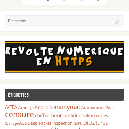
Étiquettes
anonymat
ACTA
Android
Amesys
Anonymous
Bull
censure
chiffrement
confidentialité
cookies
Dictatures
Deep Packet Inspection (DPI)
CyanogenMod