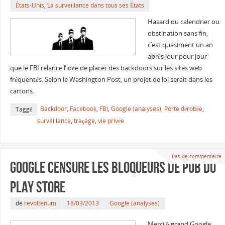
États-Unis
,
La surveillance dans tous ses États
Hasard du calendrier ou
obstination sans fin,
c’est quasiment un an
après jour pour jour
que le FBI relance l’idée de placer des backdoors sur les sites web
fréquentés. Selon le Washington Post, un projet de loi serait dans les
cartons.
Backdoor
,
Facebook
,
FBI
,
Google (analyses)
,
Porte dérobée
,
Taggé
surveillance
,
traçage
,
vie privée
Pas de commentaire
Google censure les bloqueurs de pub du
Play Store
de
revoltenum
18/03/2013
Google (analyses)
Merci ô grand Google