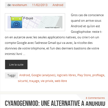
de
revoltenum
11/02/2013
Android
Gros cas de conscience
quand on arrive sous
Android et qu’on est
Googlophobe: reste t-
on en autarcie avec les seules applications natives, ou crée t-on un
compte Google avec l’adresse Gmail qui va avec, la récolte des
données de votre téléphone, et l’un des derniers bastions de votre
intimité livré …
Lire la suite
Android
,
Google (analyses)
,
logiciels libres
,
Play Store
,
profilage
,
Taggé
sécurité
,
traçage
,
vie privée
,
web libre
8 Commentaires
CyanogenMod: une alternative à Android