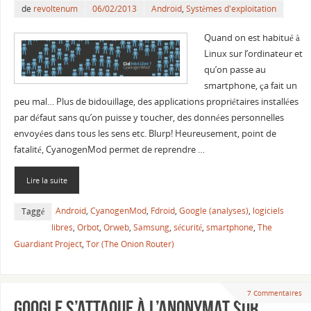
de
revoltenum
06/02/2013
Android
,
Systèmes d'exploitation
Quand on est habitué à
Linux sur l’ordinateur et
qu’on passe au
smartphone, ça fait un
peu mal… Plus de bidouillage, des applications propriétaires installées
par défaut sans qu’on puisse y toucher, des données personnelles
envoyées dans tous les sens etc. Blurp! Heureusement, point de
fatalité, CyanogenMod permet de reprendre …
Lire la suite
Android
,
CyanogenMod
,
Fdroid
,
Google (analyses)
,
logiciels
Taggé
libres
,
Orbot
,
Orweb
,
Samsung
,
sécurité
,
smartphone
,
The
Guardiant Project
,
Tor (The Onion Router)
7 Commentaires
Google s’attaque à l’anonymat sur