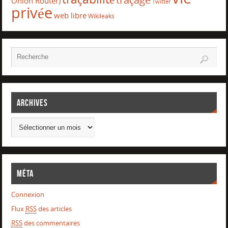
Onion Router)
Twitter
privée
web libre
Wikileaks
Archives
Méta
Connexion
Flux
RSS
des articles
RSS
des commentaires