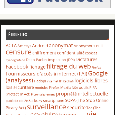
Étiquettes
anonymat
ACTA
Android
Amesys
Anonymous
Bull
censure
chiffrement
confidentialité
cookies
Dictatures
Deep Packet Inspection (DPI)
CyanogenMod
filtrage du web
Facebook
fichage
Firefox
Google
Fournisseurs d'accès à internet (FAI)
(analyses)
logiciels libres
Hadopi
IP
internet
Kadhafi
lois sécuritaire
outils
PIPA
modules Firefox
Mozilla
NSA
propriété intellectuelle
(Protect IP Act)
PJLrenseignement
SOPA (The Stop Online
Sarkozy
smartphone
publicité ciblée
surveillance
sécurité
Piracy Act)
Tor (The
vie
traçabilité
traçage