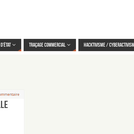
d’État
Traçage commercial
Hacktivisme / cyberactivis
ommentaire
lle