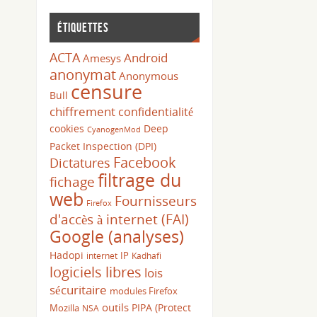
Étiquettes
ACTA
Android
Amesys
anonymat
Anonymous
censure
Bull
chiffrement
confidentialité
cookies
Deep
CyanogenMod
Packet Inspection (DPI)
Facebook
Dictatures
filtrage du
fichage
web
Fournisseurs
Firefox
d'accès à internet (FAI)
Google (analyses)
Hadopi
IP
internet
Kadhafi
logiciels libres
lois
sécuritaire
modules Firefox
outils
PIPA (Protect
Mozilla
NSA