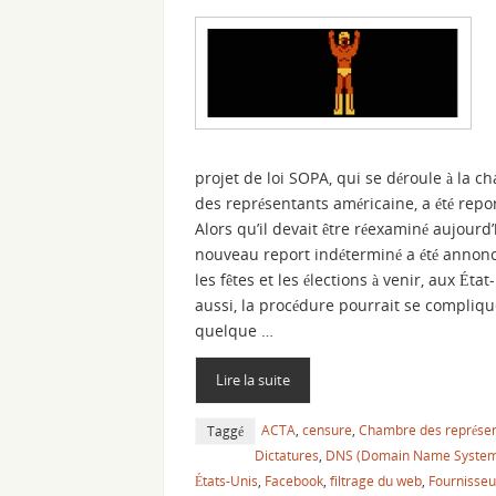
projet de loi SOPA, qui se déroule à la 
des représentants américaine, a été repor
Alors qu’il devait être réexaminé aujourd’
nouveau report indéterminé a été annonc
les fêtes et les élections à venir, aux État
aussi, la procédure pourrait se compliqu
quelque …
Lire la suite
ACTA
,
censure
,
Chambre des représen
Taggé
Dictatures
,
DNS (Domain Name Syste
États-Unis
,
Facebook
,
filtrage du web
,
Fournisseu