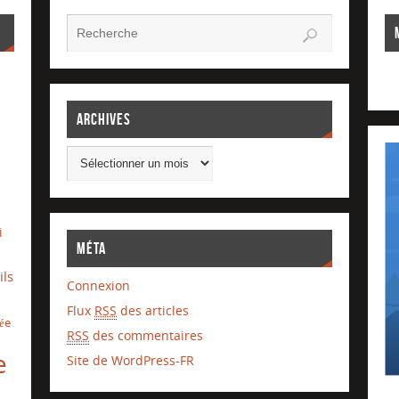
Archives
i
Méta
ils
Connexion
Flux
RSS
des articles
lée
RSS
des commentaires
e
Site de WordPress-FR