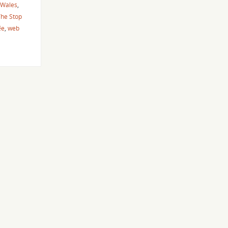
 Wales
,
he Stop
ée
,
web