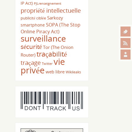
IP Act)
PJLrenseignement
propriété intellectuelle
Sarkozy
publicité ciblée
SOPA (The Stop
smartphone
Online Piracy Act)
surveillance
sécurité
Tor (The Onion
traçabilité
Router)
vie
traçage
Twitter
privée
web libre
Wikileaks