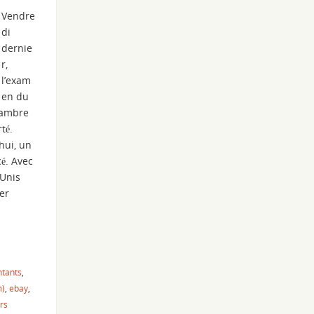
Vendre
di
dernie
r,
l’exam
en du
chambre
té.
hui, un
é. Avec
-Unis
er
tants
,
m)
,
ebay
,
rs