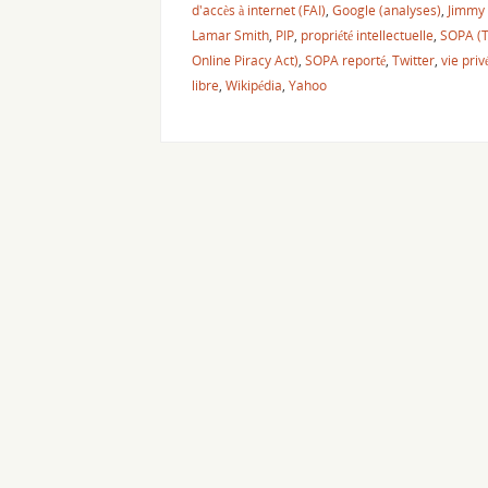
d'accès à internet (FAI)
,
Google (analyses)
,
Jimmy
Lamar Smith
,
PIP
,
propriété intellectuelle
,
SOPA (T
Online Piracy Act)
,
SOPA reporté
,
Twitter
,
vie priv
libre
,
Wikipédia
,
Yahoo