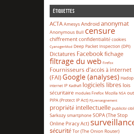
Étiquettes
anonymat
ACTA
Android
Amesys
censure
Anonymous
Bull
chiffrement
confidentialité
cookies
Deep Packet Inspection (DPI)
CyanogenMod
Facebook
Dictatures
fichage
filtrage du web
Firefox
Fournisseurs d'accès à internet
Google (analyses)
(FAI)
Hadop
logiciels libres
lois
IP
internet
Kadhafi
sécuritaire
out
modules Firefox
Mozilla
NSA
PIPA (Protect IP Act)
PJLrenseignement
propriété intellectuelle
publicité cib
SOPA (The Stop
Sarkozy
smartphone
surveillanc
Online Piracy Act)
sécurité
Tor (The Onion Router)