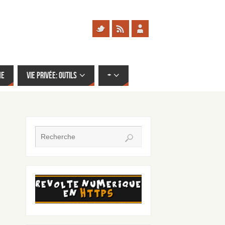
me
Vie privée: outils
+