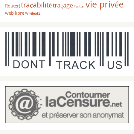
vie privée
traçabilité
traçage
Router)
Twitter
web libre
Wikileaks