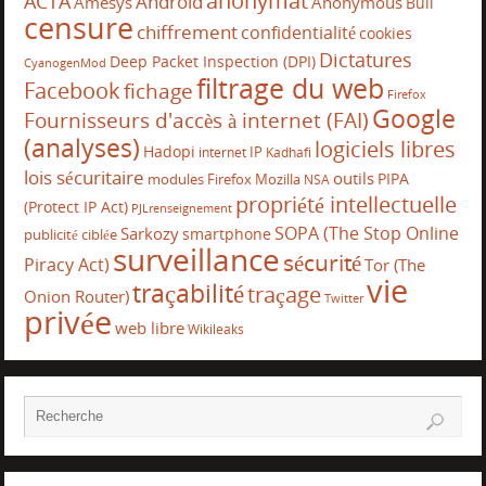
anonymat
ACTA
Android
Amesys
Anonymous
Bull
censure
chiffrement
confidentialité
cookies
Dictatures
Deep Packet Inspection (DPI)
CyanogenMod
filtrage du web
Facebook
fichage
Firefox
Google
Fournisseurs d'accès à internet (FAI)
(analyses)
logiciels libres
Hadopi
IP
internet
Kadhafi
lois sécuritaire
outils
PIPA
modules Firefox
Mozilla
NSA
propriété intellectuelle
(Protect IP Act)
PJLrenseignement
SOPA (The Stop Online
Sarkozy
smartphone
publicité ciblée
surveillance
sécurité
Piracy Act)
Tor (The
vie
traçabilité
traçage
Onion Router)
Twitter
privée
web libre
Wikileaks