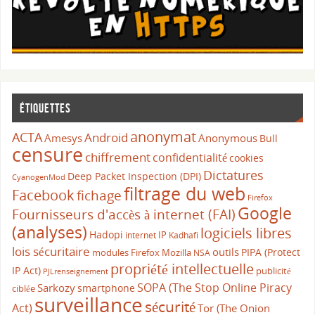
Étiquettes
anonymat
ACTA
Android
Amesys
Anonymous
Bull
censure
chiffrement
confidentialité
cookies
Dictatures
Deep Packet Inspection (DPI)
CyanogenMod
filtrage du web
Facebook
fichage
Firefox
Google
Fournisseurs d'accès à internet (FAI)
(analyses)
logiciels libres
Hadopi
IP
internet
Kadhafi
lois sécuritaire
outils
PIPA (Protect
modules Firefox
Mozilla
NSA
propriété intellectuelle
IP Act)
publicité
PJLrenseignement
SOPA (The Stop Online Piracy
Sarkozy
smartphone
ciblée
surveillance
sécurité
Act)
Tor (The Onion