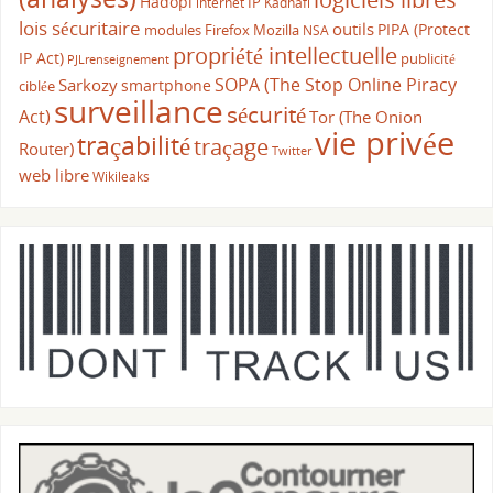
Hadopi
IP
internet
Kadhafi
lois sécuritaire
outils
PIPA (Protect
modules Firefox
Mozilla
NSA
propriété intellectuelle
IP Act)
publicité
PJLrenseignement
SOPA (The Stop Online Piracy
Sarkozy
smartphone
ciblée
surveillance
sécurité
Act)
Tor (The Onion
vie privée
traçabilité
traçage
Router)
Twitter
web libre
Wikileaks