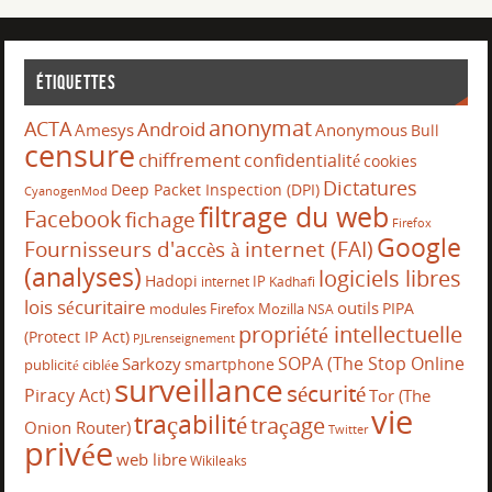
Étiquettes
anonymat
ACTA
Android
Amesys
Anonymous
Bull
censure
chiffrement
confidentialité
cookies
Dictatures
Deep Packet Inspection (DPI)
CyanogenMod
filtrage du web
Facebook
fichage
Firefox
Google
Fournisseurs d'accès à internet (FAI)
(analyses)
logiciels libres
Hadopi
IP
internet
Kadhafi
lois sécuritaire
outils
PIPA
modules Firefox
Mozilla
NSA
propriété intellectuelle
(Protect IP Act)
PJLrenseignement
SOPA (The Stop Online
Sarkozy
smartphone
publicité ciblée
surveillance
sécurité
Piracy Act)
Tor (The
vie
traçabilité
traçage
Onion Router)
Twitter
privée
web libre
Wikileaks