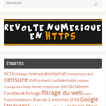
Étiquettes
anonymat
ACTA
Android
Amesys
Anonymous
Bull
censure
chiffrement
confidentialité
cookies
Dictatures
Deep Packet Inspection (DPI)
CyanogenMod
filtrage du web
Facebook
fichage
Firefox
Google
Fournisseurs d'accès à internet (FAI)
(analyses)
logiciels libres