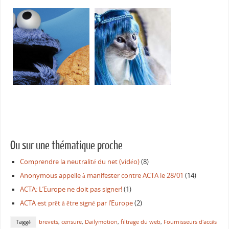
Cookie Monster: gérer les
User-agent switcher: faites-
cookies au cas par cas
vous passer pour un autre
Ou sur une thématique proche
Comprendre la neutralité du net (vidéo)
(8)
Anonymous appelle à manifester contre ACTA le 28/01
(14)
ACTA: L’Europe ne doit pas signer!
(1)
ACTA est prêt à être signé par l’Europe
(2)
Taggé
brevets
,
censure
,
Dailymotion
,
filtrage du web
,
Fournisseurs d'accès